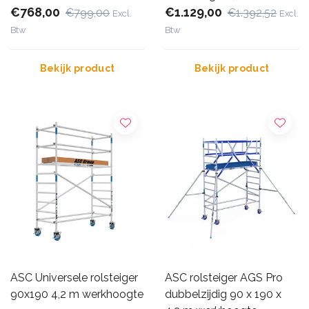
€768,00
€1.129,00
€799,00
€1.392,52
Excl.
Excl.
Btw
Btw
Bekijk product
Bekijk product
ASC Universele rolsteiger
ASC rolsteiger AGS Pro
90x190 4,2 m werkhoogte
dubbelzijdig 90 x 190 x