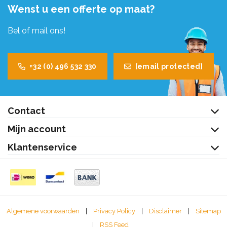
Wenst u een offerte op maat?
Bel of mail ons!
+32 (0) 496 532 330
[email protected]
Contact
Mijn account
Klantenservice
Algemene voorwaarden
|
Privacy Policy
|
Disclaimer
|
Sitemap
|
RSS Feed