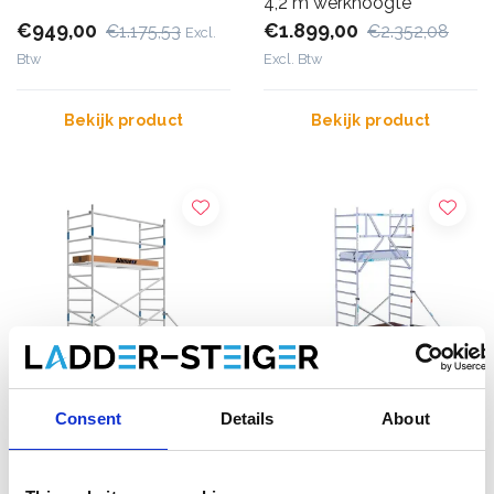
4,2 m werkhoogte
€949,00
€1.899,00
€1.175,53
€2.352,08
Excl.
Btw
Excl. Btw
Bekijk product
Bekijk product
Consent
Details
About
Alumexx Basic rolsteiger
EuroScaffold rolsteiger
90x190 werkhoogte 5,2 m
Original 90x190