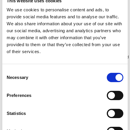
This website uses cookies
werkhoogte 5,2 m
We use cookies to personalise content and ads, to
€1.022,00
€1.499,00
€1.069,00
€1.850,28
provide social media features and to analyse our traffic.
Excl. Btw
Excl. Btw
We also share information about your use of our site with
our social media, advertising and analytics partners who
Bekijk product
Bekijk product
may combine it with other information that you’ve
provided to them or that they’ve collected from your use
of their services.
Meer dan 10.000 tevreden
Gratis verzending in Nederland
klanten
en België
Consent
Necessary
Selection
Preferences
Statistics