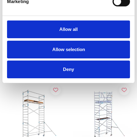
Marketing
ASC Universele rolsteiger
ASC rolsteiger AGS Pro
90x190 5,2 m werkhoogte
dubbelzijdig 90 x 190 x 5,2
Allow all
m werkhoogte
€1.249,00
€2.149,00
€1.542,92
€2.667,30
Excl. Btw
Excl. Btw
Allow selection
Bekijk product
Bekijk product
Deny