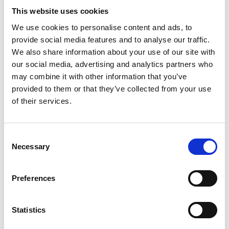
Little Giant Hyperlite
Little Giant Hyperlite
This website uses cookies
SumoStance ladder 2x12
SumoStance ladder 2x14
We use cookies to personalise content and ads, to
sporten
sporten
provide social media features and to analyse our traffic.
€1.059,00
€1.129,00
Excl. Btw
Excl. Btw
We also share information about your use of our site with
our social media, advertising and analytics partners who
may combine it with other information that you’ve
Toevoegen
Toevoegen
provided to them or that they’ve collected from your use
of their services.
Schuifladder met
Consent
touw
Necessary
Selection
Bij Ladder-Steiger vindt u een ruim assortiment aan
ladders
. Elk
Preferences
model heeft zijn eigen functie, maar allemaal zijn ze kwalitatief
en enorm sterk. Een schuifladder met touw is handig voor de
uitvoering van werken op een aanzienlijke hoogte. Dankzij het
Statistics
handige touwoptreksysteem van deze ladders bepaalt u