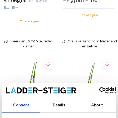
€1.069,00
€959,00
€1.099,00
Excl. Btw
Excl. Btw
Toevoegen
Toevoegen
Meer dan 10.000 tevreden
Gratis verzending in Nederland
klanten
en België
Consent
Details
About