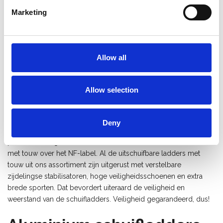
bovendien zelf van op de grond hoe hoog u de ladder
Marketing
uitschuift. De ladders met touw van Ladder-Steiger zijn een ware
referentie op de markt.
Safety first met onze
Allow all
optrekladders
Allow selection
Wanneer u werken op een grote hoogte uitvoert, wilt u natuurlijk
een optimale veiligheid kunnen garanderen. Met een
uitschuifladder van Ladder-Steiger kan dat. Al onze uitschuifbare
Deny
ladders voldoen dan ook aan de norm EN 131 voor
professioneel gebruik. Bovendien beschikken de schuifladders
met touw over het NF-label. Al de uitschuifbare ladders met
touw uit ons assortiment zijn uitgerust met verstelbare
zijdelingse stabilisatoren, hoge veiligheidsschoenen en extra
brede sporten. Dat bevordert uiteraard de veiligheid en
weerstand van de schuifladders. Veiligheid gegarandeerd, dus!