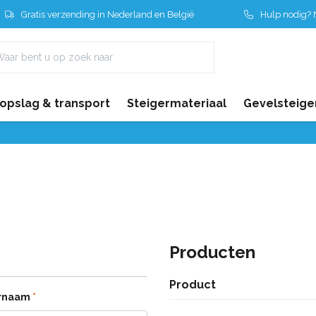
Gratis verzending in Nederland en België
Hulp nodig? N
 opslag & transport
Steigermateriaal
Gevelsteige
Producten
Product
rnaam
*