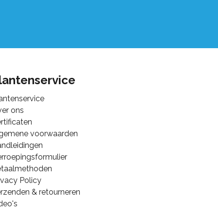
lantenservice
antenservice
er ons
rtificaten
lgemene voorwaarden
ndleidingen
rroepingsformulier
etaalmethoden
ivacy Policy
rzenden & retourneren
deo's