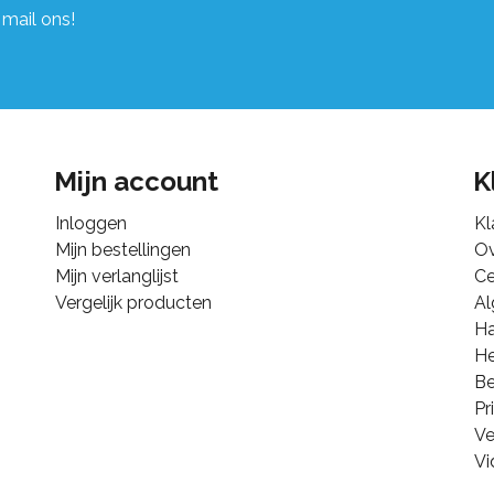
 mail ons!
Mijn account
K
Inloggen
Kl
Mijn bestellingen
Ov
Mijn verlanglijst
Ce
Vergelijk producten
A
Ha
He
B
Pr
Ve
Vi