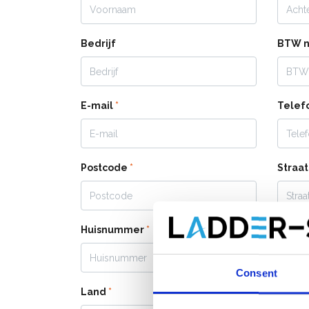
Bedrijf
BTW 
E-mail
*
Tele
Postcode
*
Straa
Huisnummer
*
Plaat
Consent
Opmer
Land
*
bij de