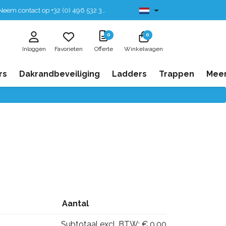
eem contact op +32 (0) 496 532 330
Leverbaar uit voorraad
0
0
Inloggen
Favorieten
Offerte
Winkelwagen
rs
Dakrandbeveiliging
Ladders
Trappen
Mee
Aantal
Subtotaal excl. BTW:
€ 0,00