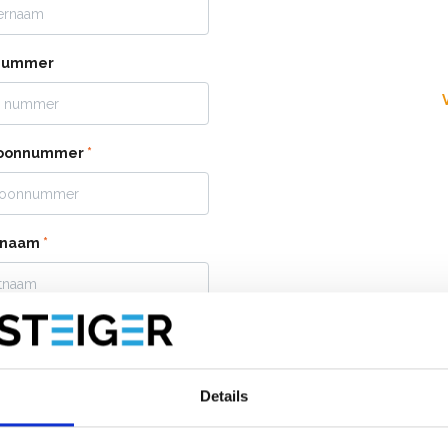
nummer
foonnummer
*
tnaam
*
s
*
Details
king (bijvoorbeeld: Leveren
 buren, of onder de carport