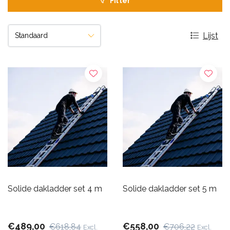
Filter
Lijst
Solide dakladder set 4 m
Solide dakladder set 5 m
€489,00
€558,00
€618,84
€706,22
Excl.
Excl.