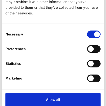
may combine it with other information that you’ve
provided to them or that they’ve collected from your use
Nokhaak ladder -
of their services.
Ladderhaak universeel
Consent
€89,00
Excl. Btw
Necessary
Selection
Bekijk product
Preferences
Aluminium
Statistics
dakladders
Marketing
Werken op een dak is en blijft een gevaarlijke onderneming. Bij
Ladder-Steiger doen wij er alles aan om al uw dakwerken veilig
Allow all
en efficiënt te laten verlopen. Wij bieden dakladders aan volgens
de Europese veiligheidsnormen en hebben daarbij ook oog