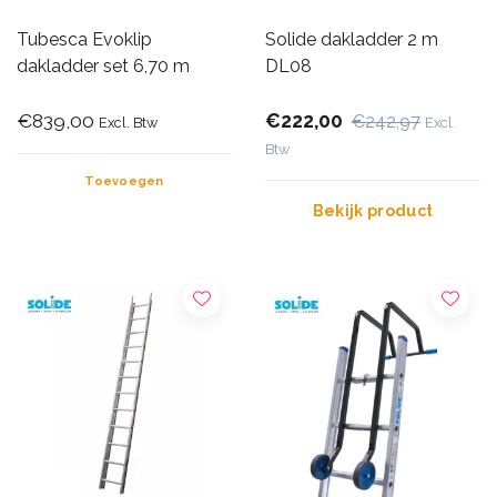
Tubesca Evoklip
Solide dakladder 2 m
dakladder set 6,70 m
DL08
€839,00
€222,00
€242,97
Excl. Btw
Excl.
Btw
Toevoegen
Bekijk product