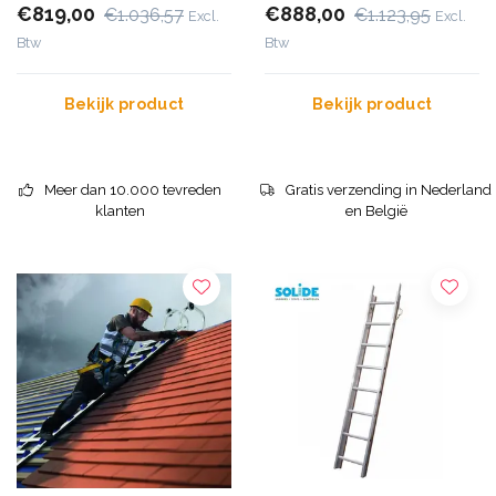
€819,00
€888,00
€1.036,57
€1.123,95
Excl.
Excl.
Btw
Btw
Bekijk product
Bekijk product
Meer dan 10.000 tevreden
Gratis verzending in Nederland
klanten
en België