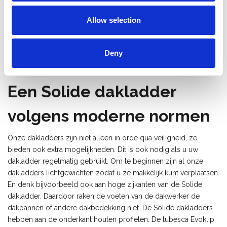
voor de praktische kant. Onze dakladders zijn zowel geschikt
Allow selection
voor privé als voor professioneel gebruik. Kiest u voor
afzonderlijke onderdelen of gaat u voor een volledige set? Wij
helpen u graag in uw keuze.
Deny
Een Solide dakladder
volgens moderne normen
Onze dakladders zijn niet alleen in orde qua veiligheid, ze
bieden ook extra mogelijkheden. Dit is ook nodig als u uw
dakladder regelmatig gebruikt. Om te beginnen zijn al onze
dakladders lichtgewichten zodat u ze makkelijk kunt verplaatsen.
En denk bijvoorbeeld ook aan hoge zijkanten van de Solide
dakladder. Daardoor raken de voeten van de dakwerker de
dakpannen of andere dakbedekking niet. De Solide dakladders
hebben aan de onderkant houten profielen. De tubesca Evoklip