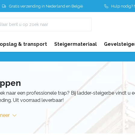
Gratis verzending in Nederland en België
Hulp nodig? N
 opslag & transport
Steigermateriaal
Gevelsteige
appen
k naar een professionele trap? Bij ladder-steiger.be vindt u 
ding. Uit voorraad leverbaar!
meer