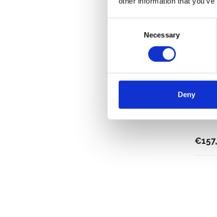
other information that you’ve
Consent
Necessary
Selection
Deny
ASC b
€157