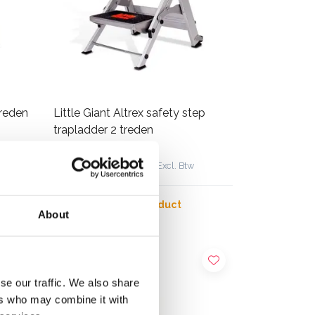
treden
Little Giant Altrex safety step
trapladder 2 treden
€189,00
€206,00
Excl. Btw
Bekijk product
About
se our traffic. We also share
ers who may combine it with