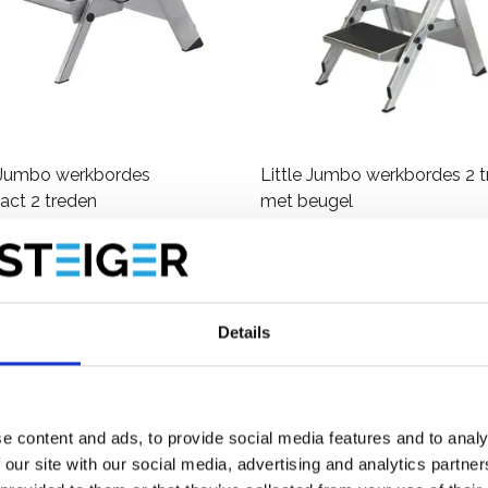
e Jumbo werkbordes
Little Jumbo werkbordes 2 
ct 2 treden
met beugel
,00
€244,00
€264,00
Excl. Btw
Excl. Btw
Bekijk product
Bekijk product
Details
e content and ads, to provide social media features and to analy
 our site with our social media, advertising and analytics partn