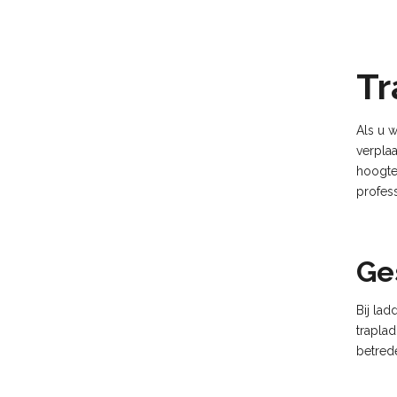
Tr
Als u w
verplaa
hoogte
profess
Ge
Bij lad
traplad
betrede