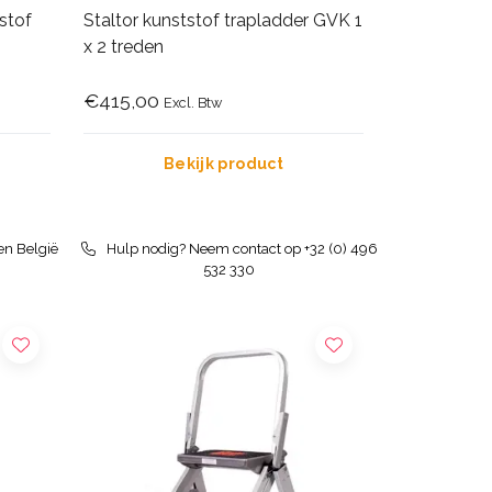
tstof
Staltor kunststof trapladder GVK 1
x 2 treden
€415,00
Excl. Btw
Bekijk product
en België
Hulp nodig? Neem contact op +32 (0) 496
532 330