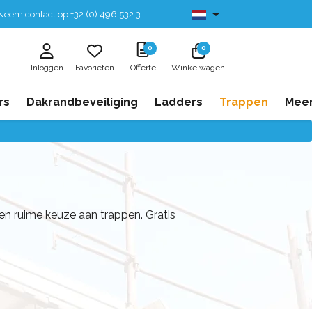
eem contact op +32 (0) 496 532 330
Leverbaar uit voorraad
0
0
Inloggen
Favorieten
Offerte
Winkelwagen
rs
Dakrandbeveiliging
Ladders
Trappen
Mee
een ruime keuze aan trappen. Gratis