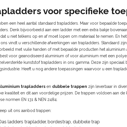
apladders voor specifieke to
bben een heel aantal standaard trapladders. Maar voor bepaalde toep
dders. Denk bijvoorbeeld aan een ladder met een extra bakje bovenaa
 dat u niet telkens op en af moet lopen om materiaal te nemen. En h
ij ons vindt u verschillende afwerkingen van trapladders. Standaard z
oorbeeld met vuile handen of met bepaalde producten het aluminium aa
u best voor geanodiseerd aluminium of voor aluminium met een polye
zelversterkte kunststof trapladders in ons gamma. Deze zijn speciaal
gsindustrie. Heeft u nog andere toepassingen waarvoor u een trapladd
aluminium trapladders
en
dubbele trappen
zijn leverbaar in dive
jke kwaliteit en dit aan voordelige prijzen. De trappen voldoen aan 
se normen EN 131 & NEN 2484.
eep uit ons aanbod trappen:
Das ladders trapladder, bordestrap, dubbele trap