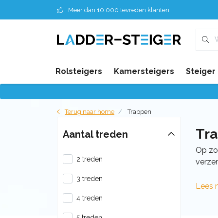
Meer dan 10.000 tevreden klanten
Rolsteigers
Kamersteigers
Steiger
Terug naar home
Trappen
Tr
Aantal treden
Op zoe
2 treden
verzen
3 treden
Lees 
4 treden
5 treden