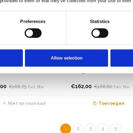
 provided to them or that they’ve collected from your use of their
Preferences
Statistics
Allow selection
ordestrap 3 treden BT-3
Eurostairs trapladder 3 tred
STX-3
,00
€162,00
€168,75
€168,80
Excl. Btw
Excl. Btw
Niet op voorraad
Toevoegen
1
2
3
4
5
..