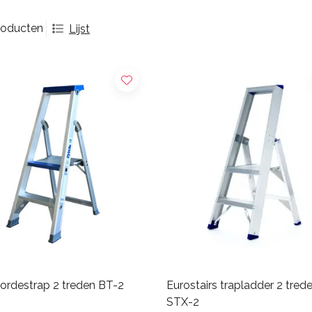
roducten
Lijst
ordestrap 2 treden BT-2
Eurostairs trapladder 2 tred
STX-2