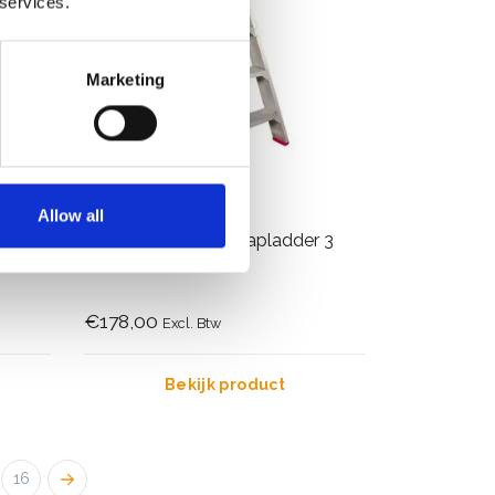
 services.
Marketing
Allow all
en
Jumbo SuperPRO trapladder 3
treden
€178,00
Excl. Btw
Bekijk product
16