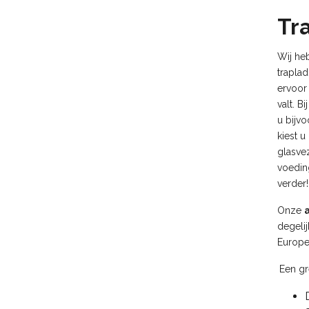
Tr
Wij he
trapla
ervoor
valt. B
u bijv
kiest 
glasve
voedin
verder!
Onze
degeli
Europe
Een gr