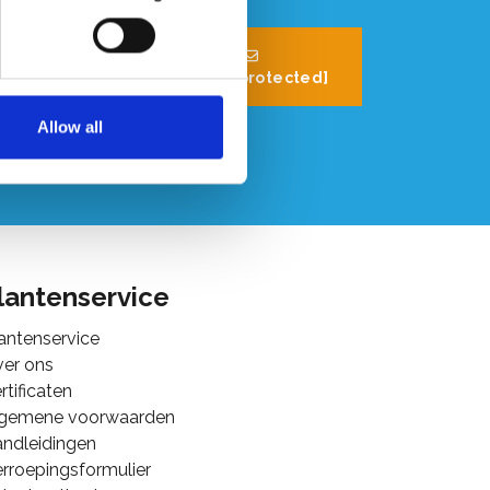
32 (0) 496 532
330
[email protected]
Allow all
lantenservice
antenservice
er ons
rtificaten
lgemene voorwaarden
ndleidingen
rroepingsformulier