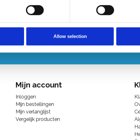
nst u een offerte op
+
at?
Allow selection
 mail ons!
Mijn account
K
Inloggen
Kl
Mijn bestellingen
Ov
Mijn verlanglijst
Ce
Vergelijk producten
A
Ha
He