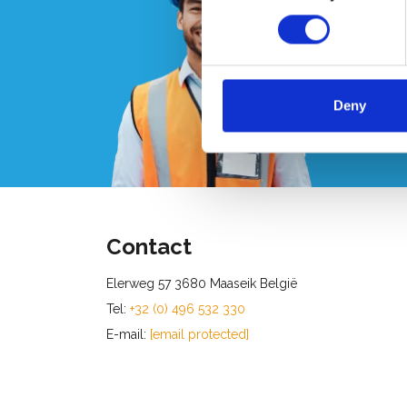
We
ma
Deny
Bel of
Contact
Elerweg 57 3680 Maaseik België
Tel:
+32 (0) 496 532 330
E-mail:
[email protected]