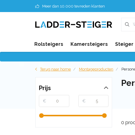
Meer dan 10.000 tevreden klanten
Rolsteigers
Kamersteigers
Steiger
Terug naar home
Montageproducten
Persone
Per
Prijs
€
€
0 pro