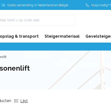
Gratis verzending in Nederland en België
Hulp nodig? N
 opslag & transport
Steigermateriaal
Gevelsteige
nlift
sonenlift
ducten
Lijst