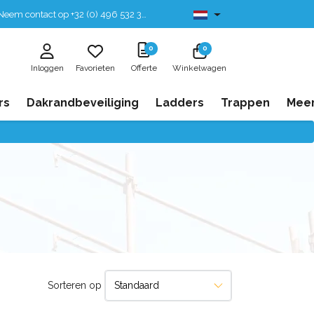
eem contact op +32 (0) 496 532 330
Leverbaar uit voorraad
0
0
Inloggen
Favorieten
Offerte
Winkelwagen
rs
Dakrandbeveiliging
Ladders
Trappen
Mee
Sorteren op