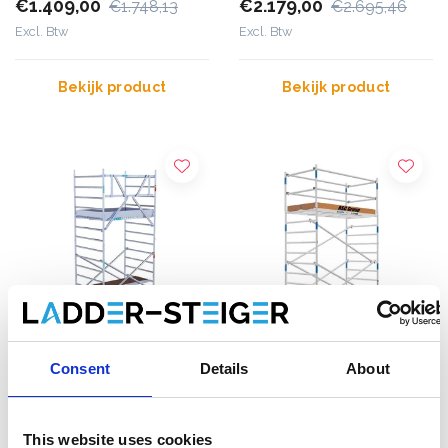
€1.409,00
€2.179,00
€1.748,13
€2.695,46
Excl. Btw
Excl. Btw
Bekijk product
Bekijk product
Consent
Details
About
EuroScaffold rolsteiger
ASC Universele rolsteiger
Original 135x190
1,35 x 1,90 werkhoogte 5,2
werkhoogte 5,2 m
m
This website uses cookies