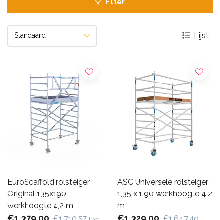
Filter
Lijst
EuroScaffold rolsteiger
ASC Universele rolsteiger
Original 135x190
1,35 x 1,90 werkhoogte 4,2
werkhoogte 4,2 m
m
€1.379,00
€1.329,00
€1.710,57
€1.647,49
Excl.