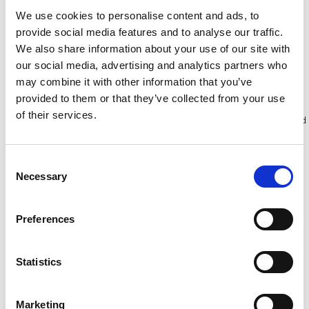
€1.589,00
€1.579,00
€1.969,01
€1.954,21
Excl.
We use cookies to personalise content and ads, to
Excl. Btw
Btw
provide social media features and to analyse our traffic.
We also share information about your use of our site with
our social media, advertising and analytics partners who
Bekijk product
Bekijk product
may combine it with other information that you’ve
provided to them or that they’ve collected from your use
of their services.
Meer dan 10.000 tevreden
Gratis verzending in Nederland
klanten
en België
Consent
Necessary
Selection
Preferences
Statistics
Marketing