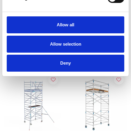
ASC rolsteiger AGS Pro
ASC rolsteiger AGS Pro
enkelzijdig 135 x 190 x 5,2
dubbelzijdig 135 x 190 x
Allow all
m werkhoogte
5,2 m werkhoogte
€1.969,00
€2.459,00
€2.440,37
€3.052,22
Excl. Btw
Excl. Btw
Allow selection
Bekijk product
Bekijk product
Deny