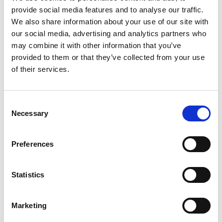
feit.
provide social media features and to analyse our traffic.
We also share information about your use of our site with
Bij levering van diensten:
our social media, advertising and analytics partners who
may combine it with other information that you’ve
Bij levering van diensten heeft de consument de
mogelijkheid de overeenkomst zonder opgave van
provided to them or that they’ve collected from your use
redenen te ontbinden gedurende ten minste 14 dagen,
of their services.
ingaande op de dag van het aangaan van de
overeenkomst.
Om gebruik te maken van zijn herroepingsrecht, zal de
Consent
consument zich richten naar de door de ondernemer bij
Necessary
Selection
het aanbod en/of uiterlijk bij de levering ter zake
verstrekte redelijke en duidelijke instructies.
Preferences
Artikel 7 – Kosten in geval van herroeping
Statistics
Indien de consument gebruik maakt van zijn
herroepingsrecht, komen de kosten van terugzending
Marketing
voor zijn rekening.
Indien de consument vooraf een bedrag betaald heeft, zal