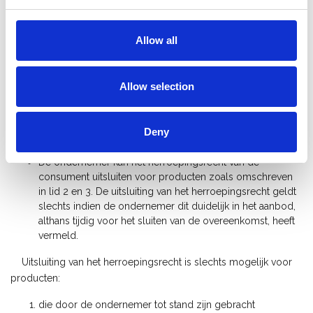
de ondernemer dit bedrag exclusief transactie- en
verzendkosten zo spoedig mogelijk, doch uiterlijk binnen
14 dagen na herroeping, terugbetalen. Hierbij is wel de
Allow all
voorwaarde dat het product reeds terug ontvangen is
door de webwinkelier of sluitend bewijs van complete
terugzending overlegd kan worden.
Allow selection
Deny
Artikel 8 – Uitsluiting herroepingsrecht
De ondernemer kan het herroepingsrecht van de
consument uitsluiten voor producten zoals omschreven
in lid 2 en 3. De uitsluiting van het herroepingsrecht geldt
slechts indien de ondernemer dit duidelijk in het aanbod,
althans tijdig voor het sluiten van de overeenkomst, heeft
vermeld.
Uitsluiting van het herroepingsrecht is slechts mogelijk voor
producten:
die door de ondernemer tot stand zijn gebracht