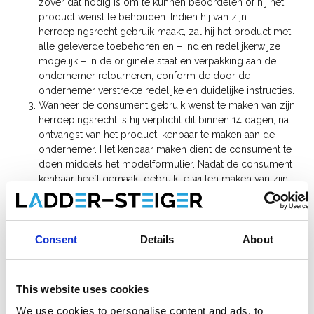
zover dat nodig is om te kunnen beoordelen of hij het
product wenst te behouden. Indien hij van zijn
herroepingsrecht gebruik maakt, zal hij het product met
alle geleverde toebehoren en – indien redelijkerwijze
mogelijk – in de originele staat en verpakking aan de
ondernemer retourneren, conform de door de
ondernemer verstrekte redelijke en duidelijke instructies.
Wanneer de consument gebruik wenst te maken van zijn
herroepingsrecht is hij verplicht dit binnen 14 dagen, na
ontvangst van het product, kenbaar te maken aan de
ondernemer. Het kenbaar maken dient de consument te
doen middels het modelformulier. Nadat de consument
kenbaar heeft gemaakt gebruik te willen maken van zijn
herroepingsrecht dient de klant het product binnen 14
dagen op eigen kosten retour te sturen. De consument
dient te bewijzen dat de geleverde zaken tijdig zijn
teruggestuurd, bijvoorbeeld door middel van een bewijs
Consent
Details
About
van verzending.
Indien de klant na afloop van de in lid 2 en 3 genoemde
termijnen niet kenbaar heeft gemaakt gebruik te willen
This website uses cookies
maken van zijn herroepingsrecht resp. het product niet
We use cookies to personalise content and ads, to
aan de ondernemer heeft teruggezonden, is de koop een