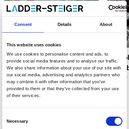
Consent
Details
About
This website uses cookies
We use cookies to personalise content and ads, to
Veilig werken op het dak
Inklap
provide social media features and to analyse our traffic.
Bekijken
extra 
We also share information about your use of our site with
our social media, advertising and analytics partners who
Bekijken
may combine it with other information that you’ve
provided to them or that they’ve collected from your use
of their services.
Consent
Necessary
Selection