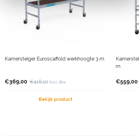
Kamersteiger Euroscaffold werkhoogte 3 m
Kamerstei
m
€369,00
€559,00
€416,10
Excl. Btw
Bekijk product