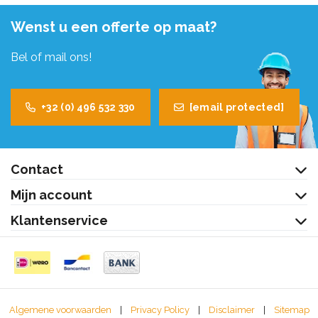
Wenst u een offerte op maat?
Bel of mail ons!
+32 (0) 496 532 330
[email protected]
Contact
Mijn account
Klantenservice
Algemene voorwaarden
|
Privacy Policy
|
Disclaimer
|
Sitemap