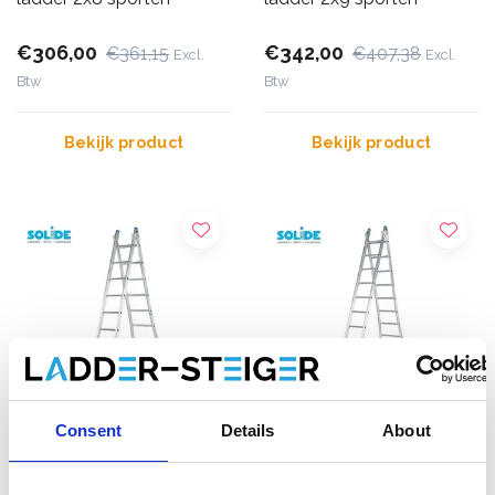
€306,00
€342,00
€361,15
€407,38
Excl.
Excl.
Btw
Btw
Bekijk product
Bekijk product
Consent
Details
About
Solide omvormbare
Solide omvormbare