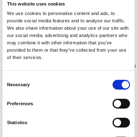
ladder 2x10 sporten
ladder 2x12 sporten
This website uses cookies
We use cookies to personalise content and ads, to
€365,00
€418,00
€463,27
€528,73
Excl.
Excl.
provide social media features and to analyse our traffic.
Btw
Btw
We also share information about your use of our site with
our social media, advertising and analytics partners who
may combine it with other information that you’ve
Bekijk product
Bekijk product
provided to them or that they’ve collected from your use
of their services.
Meer dan 10.000 tevreden
Gratis verzending in Nederland
klanten
en België
Consent
Necessary
Selection
Preferences
Statistics