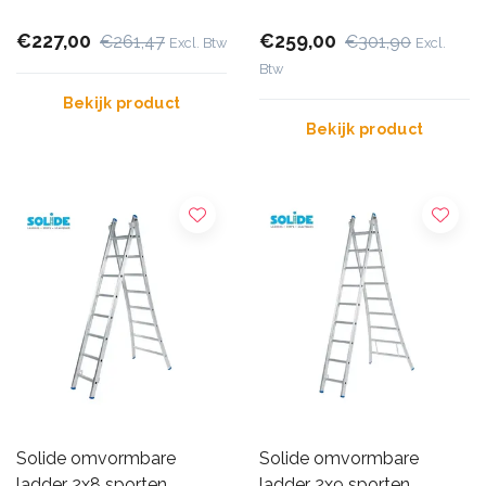
€227,00
€259,00
€261,47
€301,90
Excl. Btw
Excl.
Btw
Bekijk product
Bekijk product
Solide omvormbare
Solide omvormbare
ladder 2x8 sporten
ladder 2x9 sporten