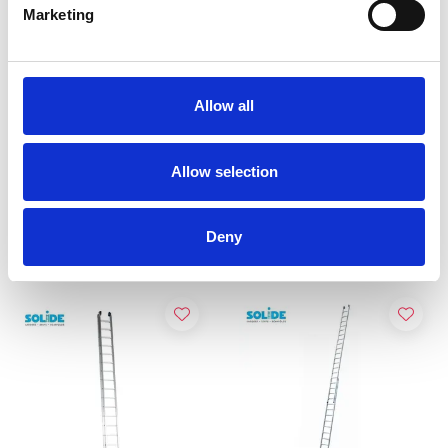
Marketing
Solide omvormbare
Solide 2-delige ladder
ladder 2x14 sporten
2x16 sporten recht met
Allow all
stabilisatiebalk
€559,00
€645,00
€706,91
€816,80
Excl.
Excl.
Allow selection
Btw
Btw
Bekijk product
Bekijk product
Deny