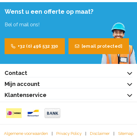
Wenst u een offerte op maat?
Bel of mail ons!
+32 (0) 496 532 330
[email protected]
Contact
Mijn account
Klantenservice
Algemene voorwaarden
|
Privacy Policy
|
Disclaimer
|
Sitemap