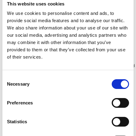
sporten met
sporten
This website uses cookies
stabilisatiebalk
We use cookies to personalise content and ads, to
€433,00
€391,00
€481,09
€415,53
Excl.
Excl.
provide social media features and to analyse our traffic.
Btw
Btw
We also share information about your use of our site with
our social media, advertising and analytics partners who
may combine it with other information that you’ve
Bekijk product
Bekijk product
provided to them or that they’ve collected from your use
of their services.
Meer dan 10.000 tevreden
Gratis verzending in Nederland
klanten
en België
Consent
Necessary
Selection
Preferences
Statistics