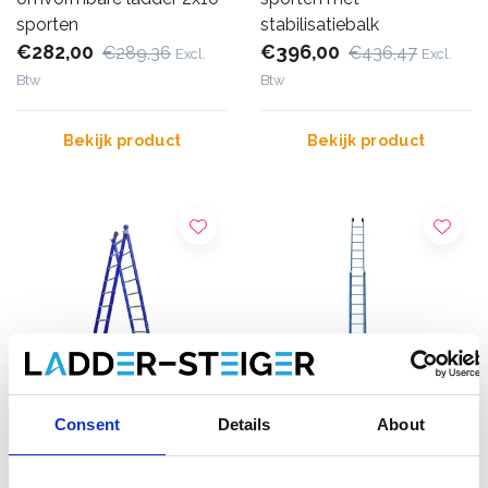
sporten
stabilisatiebalk
€282,00
€396,00
€289,36
€436,47
Excl.
Excl.
Btw
Btw
Bekijk product
Bekijk product
Consent
Details
About
ASC XD ladder 2x12
ASC Premium ladder 2x14