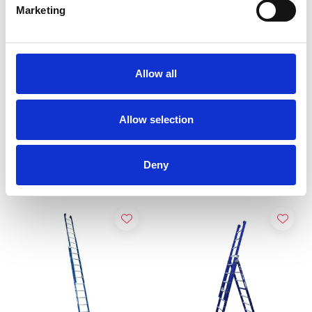
Marketing
ASC XD ladder 2x14
ASC Premium ladder 2x16
sporten met
sporten
Allow all
stabilisatiebalk
€477,00
€438,00
€533,74
€470,10
Excl.
Excl.
Allow selection
Btw
Btw
Bekijk product
Bekijk product
Deny