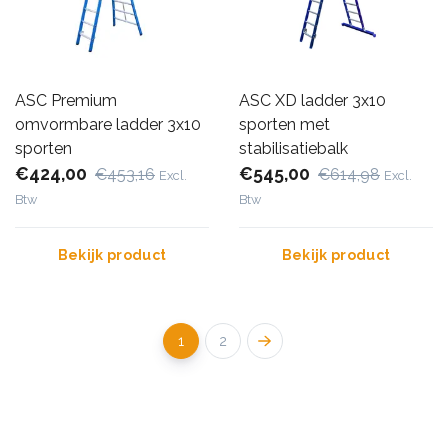
ASC Premium
ASC XD ladder 3x10
omvormbare ladder 3x10
sporten met
sporten
stabilisatiebalk
€424,00
€545,00
€453,16
€614,98
Excl.
Excl.
Btw
Btw
Bekijk product
Bekijk product
1
2