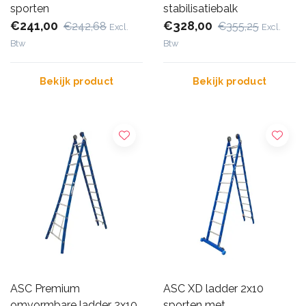
sporten
stabilisatiebalk
€241,00
€328,00
€242,68
€355,25
Excl.
Excl.
Btw
Btw
Bekijk product
Bekijk product
ASC Premium
ASC XD ladder 2x10
omvormbare ladder 2x10
sporten met