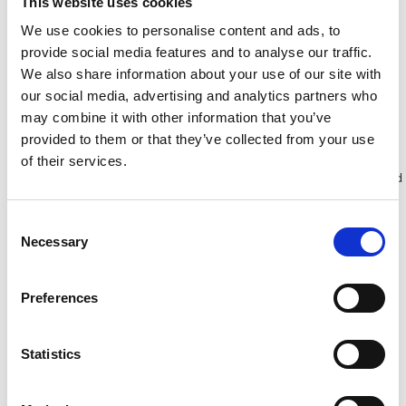
This website uses cookies
5,2 m werkhoogte
We use cookies to personalise content and ads, to
€1.319,00
€2.249,00
€1.630,19
€2.790,23
provide social media features and to analyse our traffic.
Excl. Btw
Excl. Btw
We also share information about your use of our site with
our social media, advertising and analytics partners who
Bekijk product
Bekijk product
may combine it with other information that you’ve
provided to them or that they’ve collected from your use
of their services.
Meer dan 10.000 tevreden
Gratis verzending in Nederland
klanten
en België
Consent
Necessary
Selection
Preferences
Statistics