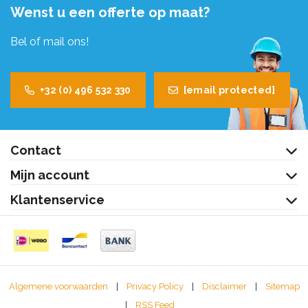
Wenst u een offerte op maat?
Bel of mail ons!
+32 (0) 496 532 330
[email protected]
Contact
Mijn account
Klantenservice
Algemene voorwaarden
|
Privacy Policy
|
Disclaimer
|
Sitemap
|
RSS Feed