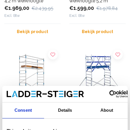
4,2 m werkhoogte
werkhoogte 5,2 m
€1.969,00
€1.599,00
€2.439,95
€1.978,84
Excl. Btw
Excl. Btw
Bekijk product
Bekijk product
Consent
Details
About
ASC Universele rolsteiger
ASC rolsteiger AGS Pro
90x250 5,2 m werkhoogte
dubbelzijdig 90 x 250 x