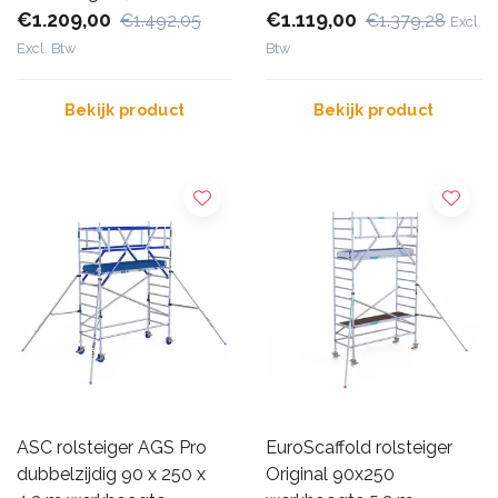
€1.209,00
€1.119,00
€1.492,05
€1.379,28
Excl.
Excl. Btw
Btw
Bekijk product
Bekijk product
ASC rolsteiger AGS Pro
EuroScaffold rolsteiger
dubbelzijdig 90 x 250 x
Original 90x250