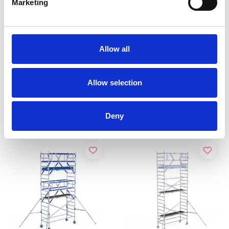
Marketing
EuroScaffold rolsteiger
ASC Universele rolsteiger
Original 90x250
90x250 6,2 m werkhoogte
Allow all
werkhoogte 6,2 m
€1.879,00
€1.659,00
€2.329,62
€2.053,94
Excl. Btw
Excl. Btw
Allow selection
Bekijk product
Bekijk product
Deny