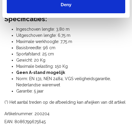
Deny
Geschikt voor industrieel gebruik.
Specificaties:
Ingeschoven lengte: 3,80 m
Uitgeschoven lengte: 6,75 m
Maximale werkhoogte: 7,75 m
Basisbreedte: 96 cm
Sportafstand: 25 cm
Gewicht: 20 Kg
Maximale belasting: 150 Kg
Geen A-stand mogelijk
Norm: EN 131, NEN 2484, VGS veiligheidsgarantie,
Nederlandse warenwet
Garantie: 5 jaar
(*) Het aantal treden op de afbeelding kan afwijken van dit artikel
Artikelnummer: 200204
EAN: 8086799675645