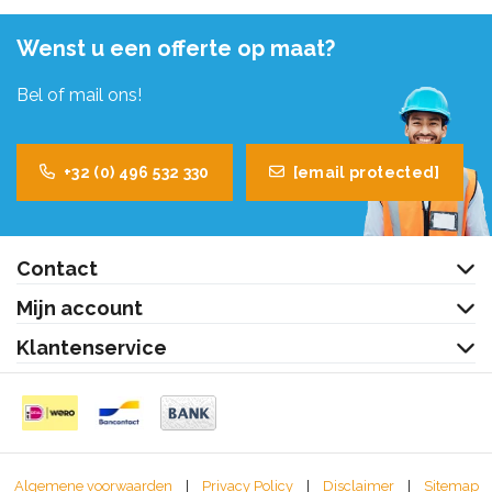
Wenst u een offerte op maat?
Bel of mail ons!
+32 (0) 496 532 330
[email protected]
Contact
Mijn account
Klantenservice
Algemene voorwaarden
|
Privacy Policy
|
Disclaimer
|
Sitemap