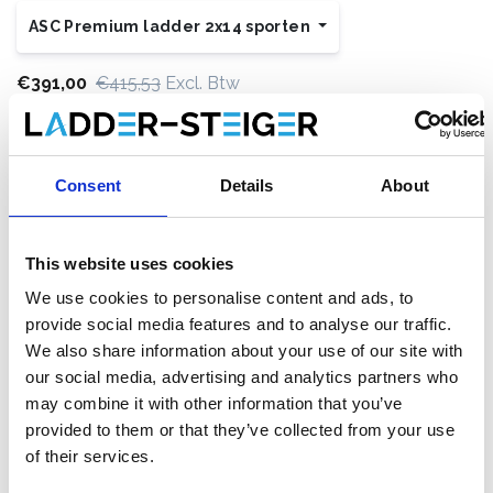
ASC Premium ladder 2x14 sporten
€391,00
€415,53
Excl. Btw
€473,11
€502,79
Incl. BTW
Gratis verzending binnen 1-3 werkdagen of afhalen in
Etten-Leur of Maaseik (contacteer onze klantenservice)
Consent
Details
About
This website uses cookies
Toevoegen aan winkelwagen
We use cookies to personalise content and ads, to
provide social media features and to analyse our traffic.
We also share information about your use of our site with
Toevoegen aan offerte
our social media, advertising and analytics partners who
may combine it with other information that you’ve
Opslaan in favorieten
provided to them or that they’ve collected from your use
of their services.