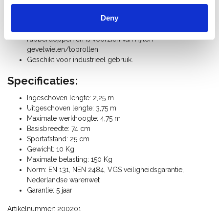
aluminium legering en heeft een hoog draagvermogen en
Deny
breed stavlak.
De ladder wordt standaard uitgevoerd met industriële
rubberdoppen en is voorzien van nylon
gevelwielen/toprollen.
Geschikt voor industrieel gebruik.
Specificaties:
Ingeschoven lengte: 2,25 m
Uitgeschoven lengte: 3,75 m
Maximale werkhoogte: 4,75 m
Basisbreedte: 74 cm
Sportafstand: 25 cm
Gewicht: 10 Kg
Maximale belasting: 150 Kg
Norm: EN 131, NEN 2484, VGS veiligheidsgarantie,
Nederlandse warenwet
Garantie: 5 jaar
Artikelnummer: 200201