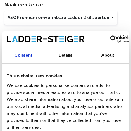
Maak een keuze:
ASC Premium omvormbare ladder 2x8 sporten
€241,00
€242,68
Excl. Btw
€291,61
€293,64
Incl. BTW
Gratis verzending binnen 1-3 werkdagen of afhalen in
Consent
Details
About
Etten-Leur of Maaseik (contacteer onze klantenservice)
This website uses cookies
We use cookies to personalise content and ads, to
Toevoegen aan winkelwagen
provide social media features and to analyse our traffic.
We also share information about your use of our site with
Toevoegen aan offerte
our social media, advertising and analytics partners who
may combine it with other information that you’ve
Opslaan in favorieten
provided to them or that they’ve collected from your use
of their services.