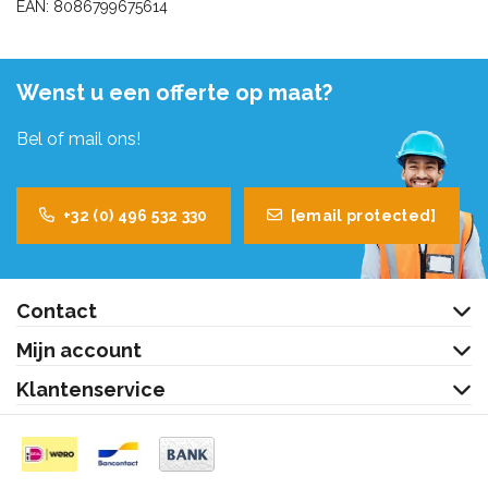
EAN: 8086799675614
Wenst u een offerte op maat?
Bel of mail ons!
+32 (0) 496 532 330
[email protected]
Contact
Mijn account
Klantenservice