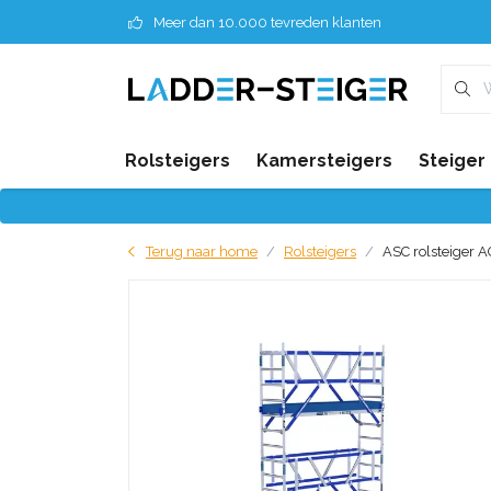
Meer dan 10.000 tevreden klanten
Rolsteigers
Kamersteigers
Steiger
Terug naar home
Rolsteigers
ASC rolsteiger A