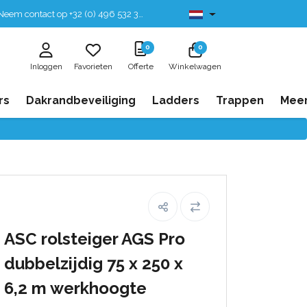
eem contact op +32 (0) 496 532 330
Leverbaar uit voorraad
0
0
Inloggen
Favorieten
Offerte
Winkelwagen
rs
Dakrandbeveiliging
Ladders
Trappen
Mee
ASC rolsteiger AGS Pro
dubbelzijdig 75 x 250 x
6,2 m werkhoogte