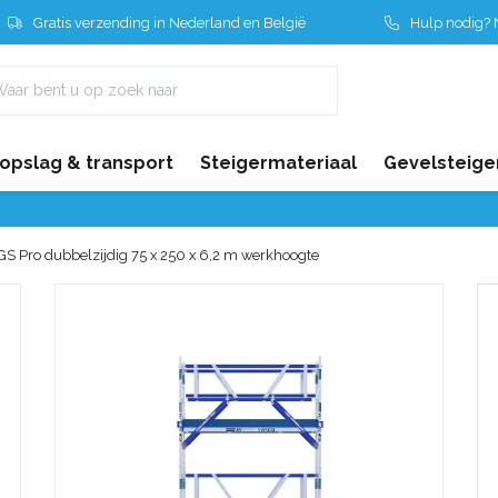
Gratis verzending in Nederland en België
Hulp nodig? N
 opslag & transport
Steigermateriaal
Gevelsteige
GS Pro dubbelzijdig 75 x 250 x 6,2 m werkhoogte