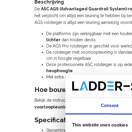
Beschrijving
De
ASC AGS (Advantaged Guardrail System) ro
het verplicht om altijd een leuning te hebben bij b
AGS rolsteiger is altijd een leuning aanwezig voor
De platforms zijn verkrijgbaar met een hout
lichter
dan houten decks.
De AGS Pro rolsteiger is geschikt voor we
De rolsteiger met voorloopleuning is standaa
cm in hoogte regelbaar.
Deze professionele ASC rolsteiger is op ied
heuphoogte
.
Met extra
rolsteiger onderdelen
kan u deze ro
Hoe bouw ik een rolsteiger me
Bekijk de instructievideo (watch video) voor het 
Consent
voorloopleuning
of raadpleeg de
handleiding AG
Specificaties:
This website uses cookies
Steigerbreedte: 0,75 m