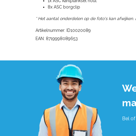
1x ASC kantplankset hout
8x ASC borgclip
* Het aantal onderdelen op de foto's kan afwijken.
Artikelnummer: ID10020089
EAN: 8719998089653
We
ma
Bel of