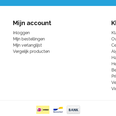
Mijn account
K
Inloggen
Kl
Mijn bestellingen
Ov
Mijn verlanglijst
Ce
Vergelijk producten
A
Ha
He
B
Pr
Ve
Vi