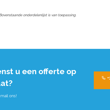
 Bovenstaande onderdelenlijst is van toepassing.
nst u een offerte op
+
at?
 mail ons!