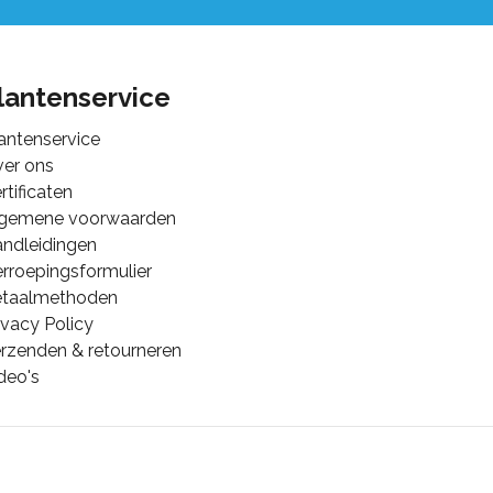
lantenservice
antenservice
er ons
rtificaten
lgemene voorwaarden
ndleidingen
rroepingsformulier
etaalmethoden
ivacy Policy
rzenden & retourneren
deo's