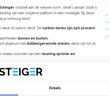
lsteiger
voldoet aan de nieuwe norm. Vanaf 1 januari 2018 is
etreding van een volgend platform in een rolsteiger. Bij deze
dat je omhoog klimt.
en deck of carbon deck. De
carbon decks zijn 25% procent
rkzaamheden
binnen en buiten.
rd uitgerust met
dubbelgeremde wielen,
deze zijn tot 25
er niveau voorzien van een
leuning op knie-en
lsteiger uitbreiden tot werkhoogte 10 meter.
t voorloopleuningen op?
opbouwen van de
ASC AGS PRO 75x250 rolsteiger met
Details
S Pro rolsteiger met voorloopleuning
.