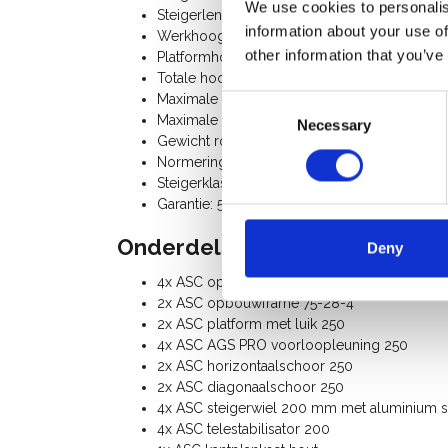
We use cookies to personalis
Steigerlengte: 2,50 m
information about your use of
Werkhoogte: 6,20 m
other information that you’ve
Platformhoogte: 4,20 m
Totale hoogte rolsteiger: 5,20 m
Maximale belasting platform: 250 Kg
Consent
Maximale belasting rolsteiger: 750 Kg
Necessary
Selection
Gewicht rolsteiger: 150 Kg
Normering: N-EN1004-3, EN 1298, TÜV-GS, p
Steigerklasse III (200 Kg/m²)
Garantie: 5 jaar
Onderdelenlijst:
Deny
4x ASC opbouwframe 75-28-7
2x ASC opbouwframe 75-28-4
2x ASC platform met luik 250
4x ASC AGS PRO voorloopleuning 250
2x ASC horizontaalschoor 250
2x ASC diagonaalschoor 250
4x ASC steigerwiel 200 mm met aluminium spi
4x ASC telestabilisator 200