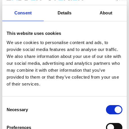
Opslaan in favorieten
Consent
Details
About
This website uses cookies
Product informatie
Vergelijkbare producten
We use cookies to personalise content and ads, to
provide social media features and to analyse our traffic.
We also share information about your use of our site with
Beschrijving
our social media, advertising and analytics partners who
may combine it with other information that you’ve
De
ASC AGS (Advantaged Guardrail System) rolsteiger
voldoet aan de nieuwe norm. Vanaf 1 januari 2018 is het verplicht
provided to them or that they’ve collected from your use
om altijd een leuning te hebben bij betreding van een volgend
of their services.
platform in een rolsteiger. Bij deze AGS rolsteiger is altijd een
leuning aanwezig voordat je omhoog klimt.
Consent
De platforms zijn verkrijgbaar met een houten deck of
Necessary
Selection
carbon deck. De
carbon decks zijn 25% procent
lichter
dan houten decks.
De AGS Pro rolsteiger is geschikt voor werkzaamheden
Preferences