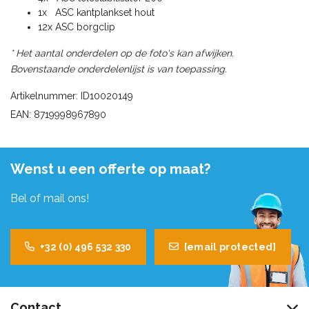
1x ASC kantplankset hout
12x ASC borgclip
* Het aantal onderdelen op de foto's kan afwijken.
Bovenstaande onderdelenlijst is van toepassing.
Artikelnummer: ID10020149
EAN: 8719998967890
Wenst u een offerte op maat?
Bel of mail ons!
+32 (0) 496 532 330
[email protected]
Contact