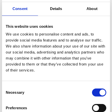
Opslaan in favorieten
Consent
Details
About
This website uses cookies
We use cookies to personalise content and ads, to
Product informatie
Vergelijkbare producten
provide social media features and to analyse our traffic.
We also share information about your use of our site with
our social media, advertising and analytics partners who
Beschrijving
may combine it with other information that you’ve
De
ASC AGS (Advantaged Guardrail System) rolsteiger
provided to them or that they’ve collected from your use
voldoet aan de nieuwe norm. Vanaf 1 januari 2018 is het verplicht
of their services.
om altijd een leuning te hebben bij betreding van een volgend
platform in een rolsteiger. Bij deze AGS rolsteiger is altijd een
leuning aanwezig voordat je omhoog klimt.
Consent
Necessary
De platforms zijn verkrijgbaar met een houten deck of
Selection
carbon deck. De
carbon decks zijn 25% procent
lichter
dan houten decks.
Preferences
De AGS Pro rolsteiger is geschikt voor werkzaamheden