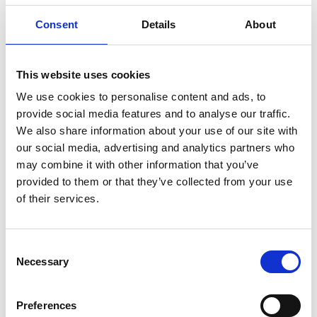
Opslaan in favorieten
Consent
Details
About
This website uses cookies
We use cookies to personalise content and ads, to
Product informatie
Vergelijkbare producten
provide social media features and to analyse our traffic.
We also share information about your use of our site with
our social media, advertising and analytics partners who
Beschrijving
may combine it with other information that you’ve
De
ASC AGS (Advantaged Guardrail System) rolsteiger
provided to them or that they’ve collected from your use
voldoet aan de nieuwe norm. Vanaf 1 januari 2018 is het verplicht
of their services.
om altijd een leuning te hebben bij betreding van een volgend
platform in een rolsteiger. Bij deze AGS rolsteiger is altijd een
leuning aanwezig voordat je omhoog klimt.
Consent
Necessary
De platforms zijn verkrijgbaar met een houten deck of
Selection
carbon deck. De
carbon decks zijn 25% procent
lichter
dan houten decks.
Preferences
De AGS Pro rolsteiger is geschikt voor werkzaamheden