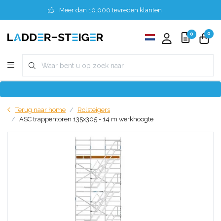
Meer dan 10.000 tevreden klanten
0
0
Terug naar home
Rolsteigers
ASC trappentoren 135x305 - 14 m werkhoogte