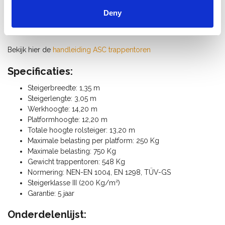
en duurzaamheid. De combinatie van een stabiele trapopgang
Deny
en hoogwaardige materialen maakt deze steiger ideaal voor
intensief professioneel gebruik.
Bekijk hier de
handleiding ASC trappentoren
Specificaties:
Steigerbreedte: 1,35 m
Steigerlengte: 3,05 m
Werkhoogte: 14,20 m
Platformhoogte: 12,20 m
Totale hoogte rolsteiger: 13,20 m
Maximale belasting per platform: 250 Kg
Maximale belasting: 750 Kg
Gewicht trappentoren: 548 Kg
Normering: NEN-EN 1004, EN 1298, TÜV-GS
Steigerklasse III (200 Kg/m²)
Garantie: 5 jaar
Onderdelenlijst: