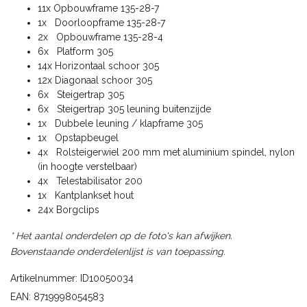
11x Opbouwframe 135-28-7
1x Doorloopframe 135-28-7
2x Opbouwframe 135-28-4
6x Platform 305
14x Horizontaal schoor 305
12x Diagonaal schoor 305
6x Steigertrap 305
6x Steigertrap 305 leuning buitenzijde
1x Dubbele leuning / klapframe 305
1x Opstapbeugel
4x Rolsteigerwiel 200 mm met aluminium spindel, nylon
(in hoogte verstelbaar)
4x Telestabilisator 200
1x Kantplankset hout
24x Borgclips
* Het aantal onderdelen op de foto's kan afwijken.
Bovenstaande onderdelenlijst is van toepassing.
Artikelnummer: ID10050034
EAN: 8719998054583