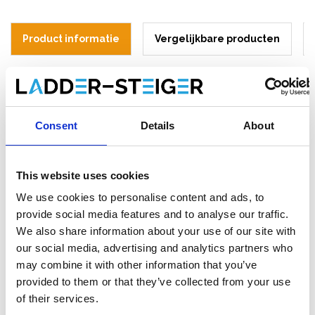
Product informatie
Vergelijkbare producten
Beschrijving
ASC Trappentoren 135 x 305 cm –
Consent
Details
About
Werkhoogte 14 meter
Veilig en efficiënt werken op hoogte
This website uses cookies
De
ASC trappentoren werkhoogte 14 meter
is dé oplossing
We use cookies to personalise content and ads, to
voor wie veilig, snel en ergonomisch op hoogte wil werken.
provide social media features and to analyse our traffic.
Dankzij de stevige aluminium constructie en geïntegreerde
We also share information about your use of our site with
trappen verplaatst u eenvoudig materiaal en personeel naar
our social media, advertising and analytics partners who
hogere niveaus. Ideaal voor professioneel gebruik op
may combine it with other information that you’ve
bouwplaatsen, evenementen en publiek toegankelijke
provided to them or that they’ve collected from your use
werklocaties.
of their services.