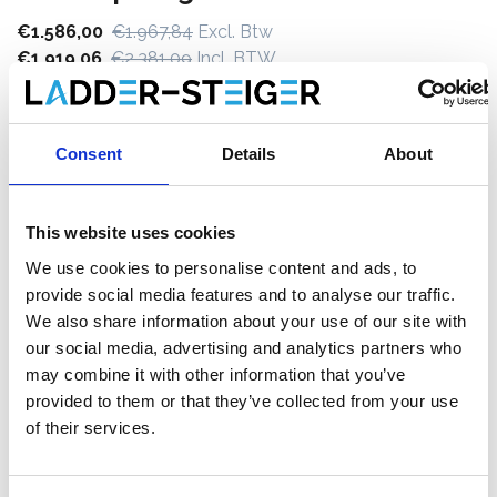
€1.586,00
€1.967,84
Excl. Btw
€1.919,06
€2.381,09
Incl. BTW
Gratis verzending binnen 1-3 werkdagen of afhalen in
Etten-Leur of Maaseik (contacteer onze klantenservice)
Consent
Details
About
This website uses cookies
Toevoegen aan winkelwagen
We use cookies to personalise content and ads, to
provide social media features and to analyse our traffic.
Toevoegen aan offerte
We also share information about your use of our site with
our social media, advertising and analytics partners who
Opslaan in favorieten
may combine it with other information that you’ve
provided to them or that they’ve collected from your use
of their services.
Product informatie
Vergelijkbare producten