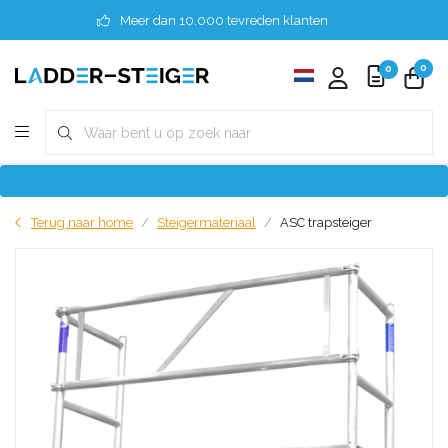
Meer dan 10.000 tevreden klanten
0
0
Terug naar home
Steigermateriaal
ASC trapsteiger