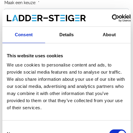
Maak een keuze:
*
€665,00
€750,57
Excl. Btw
€804,65
€908,19
Incl. BTW
Consent
Details
About
Verzending binnen 1-3 werkdagen of afhalen in Etten-
Leur (NL) of Krommenie (NL)
This website uses cookies
We use cookies to personalise content and ads, to
provide social media features and to analyse our traffic.
We also share information about your use of our site with
Toevoegen aan winkelwagen
our social media, advertising and analytics partners who
may combine it with other information that you’ve
Toevoegen aan offerte
provided to them or that they’ve collected from your use
of their services.
Opslaan in favorieten
Consent