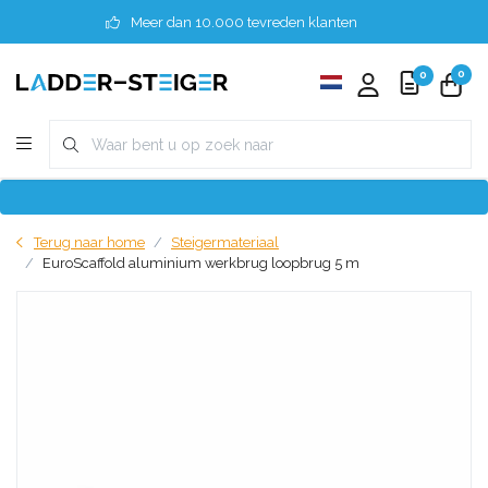
Meer dan 10.000 tevreden klanten
0
0
Terug naar home
Steigermateriaal
EuroScaffold aluminium werkbrug loopbrug 5 m