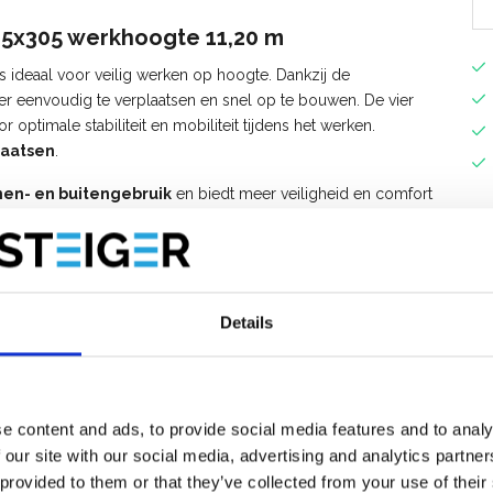
135x305 werkhoogte 11,20 m
s ideaal voor veilig werken op hoogte. Dankzij de
ger eenvoudig te verplaatsen en snel op te bouwen. De vier
 optimale stabiliteit en mobiliteit tijdens het werken.
laatsen
.
nen- en buitengebruik
en biedt meer veiligheid en comfort
houd, montage en installatiewerkzaamheden. Met
rzame, stabiele en betrouwbare oplossing voor elke klus op
en zijn los verkrijgbaar.
Details
e content and ads, to provide social media features and to analy
 our site with our social media, advertising and analytics partn
 provided to them or that they’ve collected from your use of their