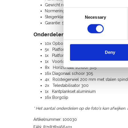
Gewicht rolsteiger: 359 Kg
Consent
Normering: NEN-EN 1004, EN 1298, TÜV-GS
Steigerklasse III (200 Kg/m²)
Necessary
Selection
Garantie: 5 jaar
Onderdelenlijst:
10x Opbouwframe 135-28-7
5x Platform 305
Deny
1x Platform met luik 305
1x Voorloopleuning 305
8x Horizontaal schoor 305
16x Diagonaal schoor 305
4x Rolsteigerwiel 200 mm met stalen spindel
2x Telestabilisator 300
1x Kantplankset aluminium
16x Borgclip
* Het aantal onderdelen op de foto's kan afwijken.
Artikelnummer: 100030
EAN: 8718781566401