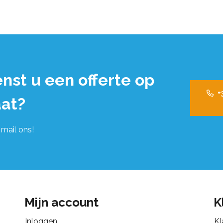
nst u een offerte op
+
at?
 mail ons!
Mijn account
K
Inloggen
Kl