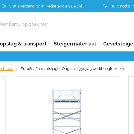
Gratis verzending in Nederland en België
Hulp nodig? N
 opslag & transport
Steigermateriaal
Gevelsteige
cm breed
EuroScaffold rolsteiger Original 135x305 werkhoogte 11,2 m