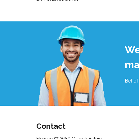
We
ma
Bel of
Contact
Elerweg 57 3680 Maaseik België