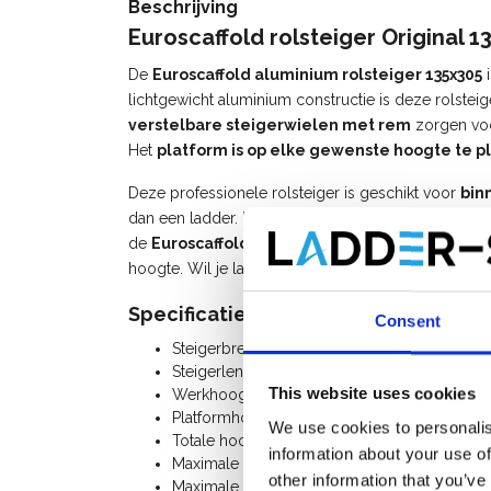
Beschrijving
Euroscaffold rolsteiger Original 
De
Euroscaffold aluminium rolsteiger 135x305
i
lichtgewicht aluminium constructie is deze rolstei
verstelbare steigerwielen met rem
zorgen voor
Het
platform is op elke gewenste hoogte te p
Deze professionele rolsteiger is geschikt voor
bin
dan een ladder. Perfect voor schilderwerk, onder
de
Euroscaffold rolstelling
kies je voor een duu
hoogte. Wil je later uitbreiden? Alle steigeronderdel
Specificaties:
Consent
Steigerbreedte: 1,35 m
Steigerlengte: 3,05 m
This website uses cookies
Werkhoogte: 11,20 m
Platformhoogte: 9,20 m
We use cookies to personalis
Totale hoogte rolsteiger: 10,20 m
information about your use of
Maximale belasting per platform: 250 Kg
other information that you’ve
Maximale belasting rolsteiger: 750 Kg