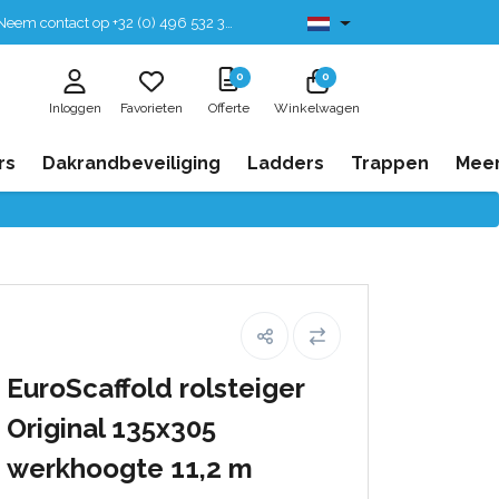
eem contact op +32 (0) 496 532 330
Leverbaar uit voorraad
0
0
Inloggen
Favorieten
Offerte
Winkelwagen
rs
Dakrandbeveiliging
Ladders
Trappen
Mee
EuroScaffold rolsteiger
Original 135x305
werkhoogte 11,2 m