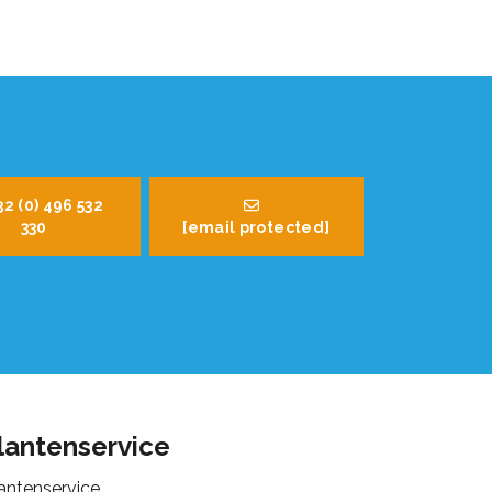
32 (0) 496 532
330
[email protected]
lantenservice
antenservice