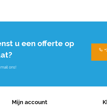
nst u een offerte op
+
at?
 mail ons!
Mijn account
K