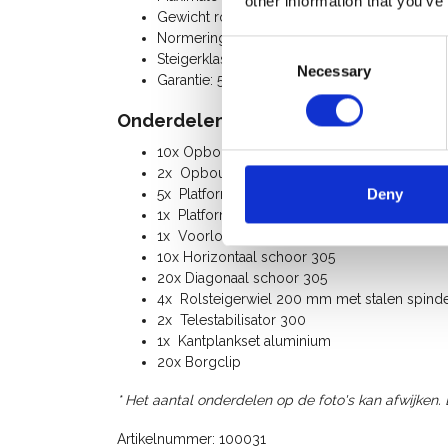
other information that you’ve
Gewicht rolsteiger: 389 Kg
Normering: NEN-EN 1004, EN 1298, TÜV-GS
Consent
Steigerklasse III (200 Kg/m²)
Necessary
Selection
Garantie: 5 jaar
Onderdelenlijst:
10x Opbouwframe 135-28-7
2x Opbouwframe 135-28-4
Deny
5x Platform 305
1x Platform met luik 305
1x Voorloopleuning 305
10x Horizontaal schoor 305
20x Diagonaal schoor 305
4x Rolsteigerwiel 200 mm met stalen spindel
2x Telestabilisator 300
1x Kantplankset aluminium
20x Borgclip
* Het aantal onderdelen op de foto's kan afwijken.
Artikelnummer: 100031