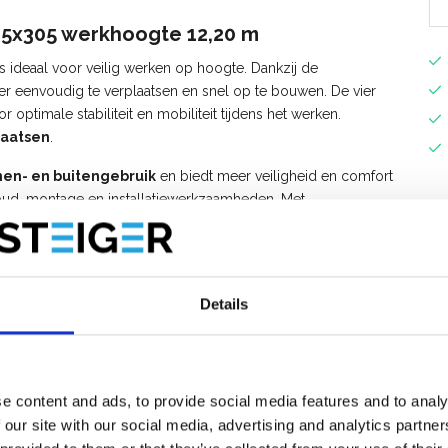
135x305 werkhoogte 12,20 m
s ideaal voor veilig werken op hoogte. Dankzij de
ger eenvoudig te verplaatsen en snel op te bouwen. De vier
 optimale stabiliteit en mobiliteit tijdens het werken.
laatsen
.
nen- en buitengebruik
en biedt meer veiligheid en comfort
houd, montage en installatiewerkzaamheden. Met
rzame, stabiele en betrouwbare oplossing voor elke klus op
en zijn los verkrijgbaar.
Details
e content and ads, to provide social media features and to analy
 our site with our social media, advertising and analytics partn