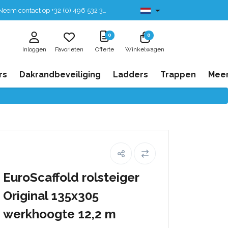
eem contact op +32 (0) 496 532 330
Leverbaar uit voorraad
0
0
Inloggen
Favorieten
Offerte
Winkelwagen
rs
Dakrandbeveiliging
Ladders
Trappen
Mee
EuroScaffold rolsteiger
Original 135x305
werkhoogte 12,2 m