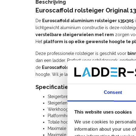
Beschrijving
Euroscaffold rolsteiger Original 
De
Euroscaffold aluminium rolsteiger 135x305
i
lichtgewicht aluminium constructie is deze rolstei
verstelbare steigerwielen met rem
zorgen voor
Het
platform is op elke gewenste hoogte te p
Deze professionele rolsteiger is geschikt voor
bin
dan een ladder. Perfect voor schilderwerk, onder
de
Euroscaffold rolstelling
kies je voor een duu
hoogte. Wil je later uitbreiden? Alle steigeronderdel
Specificaties:
Consent
Steigerbreedte: 1,35 m
Steigerlengte: 3,05 m
Werkhoogte: 12,20 m
This website uses cookies
Platformhoogte: 10,20 m
We use cookies to personalis
Totale hoogte rolsteiger: 11,20 m
Maximale belasting per platform: 250 Kg
information about your use of
Maximale belasting rolsteiger: 750 Kg