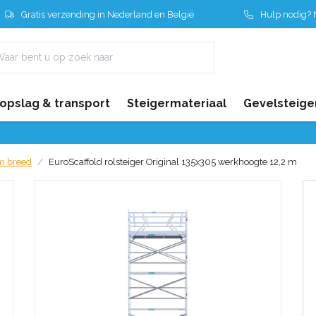
Gratis verzending in Nederland en België
Hulp nodig? N
 opslag & transport
Steigermateriaal
Gevelsteige
cm breed
EuroScaffold rolsteiger Original 135x305 werkhoogte 12,2 m