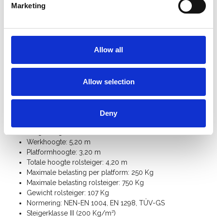
platform is op elke gewenste hoogte te plaatsen
.
Marketing
Deze professionele rolsteiger is geschikt voor
binnen- en
buitengebruik
en biedt meer veiligheid en comfort dan een
ladder. Perfect voor schilderwerk, onderhoud, montage en
Allow all
installatiewerkzaamheden. Met de
Euroscaffold rolstelling
kies je voor een duurzame, stabiele en betrouwbare oplossing
voor elke klus op hoogte. Wil je later uitbreiden? Alle
Allow selection
steigeronderdelen zijn los verkrijgbaar.
Specificaties:
Deny
Steigerbreedte: 0,75 m
Steigerlengte: 1,90 m
Werkhoogte: 5,20 m
Platformhoogte: 3,20 m
Totale hoogte rolsteiger: 4,20 m
Maximale belasting per platform: 250 Kg
Maximale belasting rolsteiger: 750 Kg
Gewicht rolsteiger: 107 Kg
Normering: NEN-EN 1004, EN 1298, TÜV-GS
Steigerklasse III (200 Kg/m²)