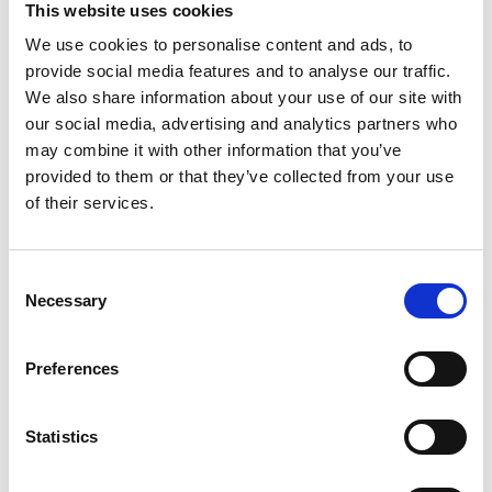
This website uses cookies
Opslaan in favorieten
We use cookies to personalise content and ads, to
provide social media features and to analyse our traffic.
We also share information about your use of our site with
our social media, advertising and analytics partners who
may combine it with other information that you’ve
Product informatie
Vergelijkbare producten
provided to them or that they’ve collected from your use
of their services.
Beschrijving
Euroscaffold rolsteiger Original 75x190
Consent
werkhoogte 5,20 m
Necessary
Selection
De
Euroscaffold aluminium rolsteiger 75x190
is ideaal voor
veilig werken op hoogte in smalle ruimtes. Dankzij het
Preferences
compacte formaat en de lichtgewicht aluminium constructie is
deze rolsteiger eenvoudig te verplaatsen en snel op te bouwen.
Statistics
De vier
verstelbare steigerwielen met rem
zorgen voor
optimale stabiliteit en mobiliteit tijdens het werken. Het