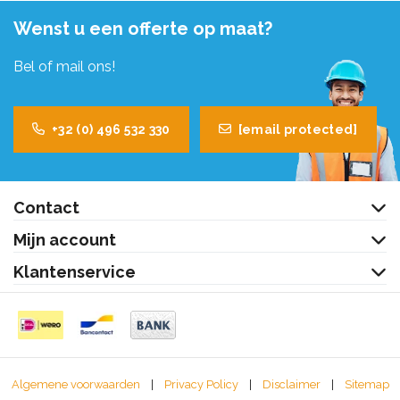
Wenst u een offerte op maat?
Bel of mail ons!
+32 (0) 496 532 330
[email protected]
Contact
Mijn account
Klantenservice
Algemene voorwaarden
|
Privacy Policy
|
Disclaimer
|
Sitemap