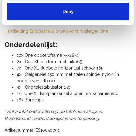
De éenpersoons-rolsteiger ONE XL is compact, lichtgewicht en
Deny
eenvoudig te verplaatsen, wat het ideaal maakt voor kleinere
klussen op moeilijk bereikbare plaatsen.
Handleiding EuroScaffold 1-persoons rolsteiger One
Onderdelenlijst:
10x One opbouwframe 75-28-4
2x One XL platform met luik 165
7x One XL dubbele horizontaal schoor 165
4x Steigerwiel 150 mm met stalen spindel nylon (in
hoogte verstelbaar)
4x One telestabilisator 150
1x One XL kantplankenset aluminium, scharnierend
16x Borgclips
* Het aantal onderdelen op de foto's kan afwijken.
Bovenstaande onderdelenlijst is van toepassing.
Artikelnummer: ES10050091