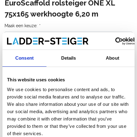
EuroScaffold rolsteiger ONE XL
75x165 werkhoogte 6,20 m
Maak een keuze:
*
€2.450,00
€3.039,43
Excl. Btw
€2.964,50
€3.677,71
Incl. BTW
Consent
Details
About
Gratis verzending binnen 1-3 werkdagen of afhalen in
Maaseik (contacteer onze klantenservice)
This website uses cookies
We use cookies to personalise content and ads, to
provide social media features and to analyse our traffic.
We also share information about your use of our site with
Toevoegen aan winkelwagen
our social media, advertising and analytics partners who
may combine it with other information that you’ve
Toevoegen aan offerte
provided to them or that they’ve collected from your use
of their services.