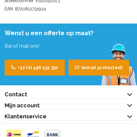
Artikelnummer: ES10050103
EAN: 8720812731924
Wenst u een offerte op maat?
Bel of mail ons!
+32 (0) 496 532 330
[email protected]
Contact
Mijn account
Klantenservice