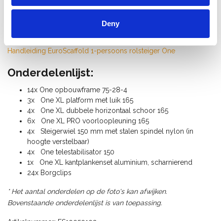
De éenpersoons-rolsteiger ONE XL PRO is compact,
lichtgewicht en eenvoudig te verplaatsen, wat het ideaal maakt
Deny
voor kleinere klussen op moeilijk bereikbare plaatsen.
Handleiding EuroScaffold 1-persoons rolsteiger One
Onderdelenlijst:
14x One opbouwframe 75-28-4
3x One XL platform met luik 165
4x One XL dubbele horizontaal schoor 165
6x One XL PRO voorloopleuning 165
4x Steigerwiel 150 mm met stalen spindel nylon (in
hoogte verstelbaar)
4x One telestabilisator 150
1x One XL kantplankenset aluminium, scharnierend
24x Borgclips
* Het aantal onderdelen op de foto's kan afwijken.
Bovenstaande onderdelenlijst is van toepassing.