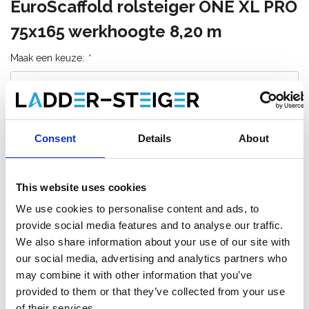
EuroScaffold rolsteiger ONE XL PRO
75x165 werkhoogte 8,20 m
Maak een keuze:
*
€3.549,00
€4.570,84
Excl. Btw
€4.294,29
€5.530,72
Incl. BTW
Consent
Details
About
Gratis verzending binnen 1-3 werkdagen of afhalen in
Maaseik (contacteer onze klantenservice)
This website uses cookies
We use cookies to personalise content and ads, to
provide social media features and to analyse our traffic.
We also share information about your use of our site with
Toevoegen aan winkelwagen
our social media, advertising and analytics partners who
may combine it with other information that you’ve
Toevoegen aan offerte
provided to them or that they’ve collected from your use
of their services.