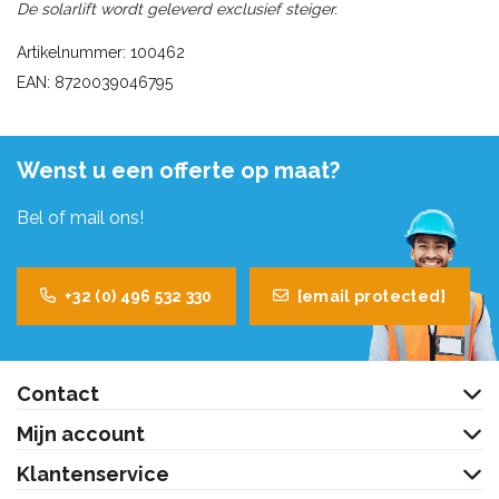
De solarlift wordt geleverd exclusief steiger.
Artikelnummer: 100462
EAN: 8720039046795
Wenst u een offerte op maat?
Bel of mail ons!
+32 (0) 496 532 330
[email protected]
Contact
Mijn account
Klantenservice