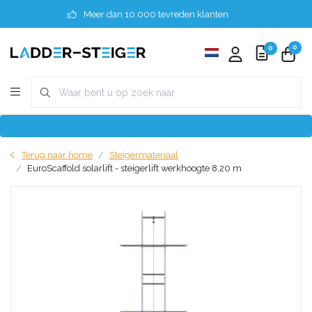
Meer dan 10.000 tevreden klanten
0
0
Terug naar home
Steigermateriaal
EuroScaffold solarlift - steigerlift werkhoogte 8,20 m