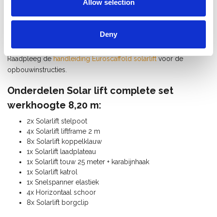
Allow selection
Bouw uw rolsteiger op
Bevestig de zonnepanelenlift aan de rolsteiger
Hijs de zonnepanelen naar de gewenste hoogte
Deny
Installeer de PV-panelen
Raadpleeg de
handleiding Euroscaffold solarlift
voor de
opbouwinstructies.
Onderdelen Solar lift complete set
werkhoogte 8,20 m:
2x Solarlift stelpoot
4x Solarlift liftframe 2 m
8x Solarlift koppelklauw
1x Solarlift laadplateau
1x Solarlift touw 25 meter + karabijnhaak
1x Solarlift katrol
1x Snelspanner elastiek
4x Horizontaal schoor
8x Solarlift borgclip