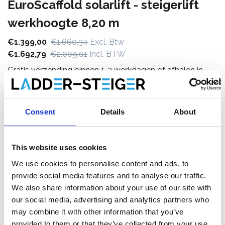
EuroScaffold solarlift - steigerlift
werkhoogte 8,20 m
€1.399,00
€1.660,34
Excl. Btw
€1.692,79
€2.009,01
Incl. BTW
Gratis verzending binnen 1-3 werkdagen of afhalen in
Maaseik (contacteer onze klantenservice)
Consent
Details
About
Toevoegen aan winkelwagen
This website uses cookies
We use cookies to personalise content and ads, to
Toevoegen aan offerte
provide social media features and to analyse our traffic.
We also share information about your use of our site with
Opslaan in favorieten
our social media, advertising and analytics partners who
may combine it with other information that you’ve
provided to them or that they’ve collected from your use