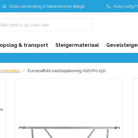
Gratis verzending in Nederland en België
Hulp nodig? N
 opslag & transport
Steigermateriaal
Gevelsteige
 onderdelen
Euroscaffold voorloopleuning AGS Pro 250