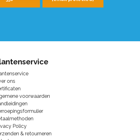
lantenservice
antenservice
er ons
rtificaten
lgemene voorwaarden
ndleidingen
rroepingsformulier
etaalmethoden
ivacy Policy
rzenden & retourneren