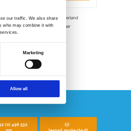
Gratis verzending in België en Nederland
se our traffic. We also share
ers who may combine it with
Snelle service. Uit voorraad leverbaar
 services.
Professioneel advies
Klantbeoordeling 9,2/10
Marketing
Allow all
32 (0) 496 532
330
[email protected]