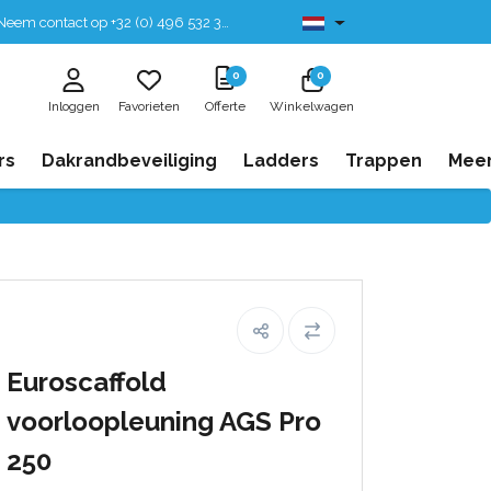
eem contact op +32 (0) 496 532 330
Leverbaar uit voorraad
0
0
Inloggen
Favorieten
Offerte
Winkelwagen
rs
Dakrandbeveiliging
Ladders
Trappen
Mee
Euroscaffold
voorloopleuning AGS Pro
250