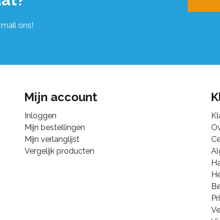
 mail ons!
Mijn account
K
Inloggen
Kl
Mijn bestellingen
Ov
Mijn verlanglijst
Ce
Vergelijk producten
A
Ha
He
B
Pr
Ve