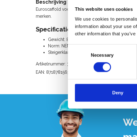
Beschrijving
Euroscaffold voorloopleuning voor rolsteigers met
This website uses cookies
merken.
We use cookies to personalis
information about your use of
Specificaties:
other information that you’ve
Gewicht: 8 Kg
Norm: NEN-EN 1004, EN 1298, TÜV-GS
Consent
Steigerklasse III (200 Kg/m²)
Necessary
Selection
Artikelnummer: 30358
EAN: 8718781563233
Deny
We
ma