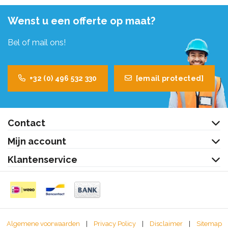
Wenst u een offerte op maat?
Bel of mail ons!
+32 (0) 496 532 330
[email protected]
Contact
Mijn account
Klantenservice
Algemene voorwaarden
|
Privacy Policy
|
Disclaimer
|
Sitemap