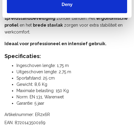
Deny
De ladder is voorzien van
antislip doppen
,
brede antislip
sporten van 40 mm
en een
geïntegreerde
spreidstandbeveiliging
zonder banden. Het
ergonomische
profiel
en het
brede stavlak
zorgen voor extra stabiliteit en
werkcomfort.
Ideaal voor professioneel en intensief gebruik.
Specificaties:
Ingeschoven lengte: 1,75 m
Uitgeschoven lengte: 2,75 m
Sportafstand: 25 cm
Gewicht: 8,6 Kg
Maximale belasting: 150 Kg
Norm: EN 131, Warenwet
Garantie: 5 jaar
Artikelnummer: ER2x6R
EAN: 8720143500169