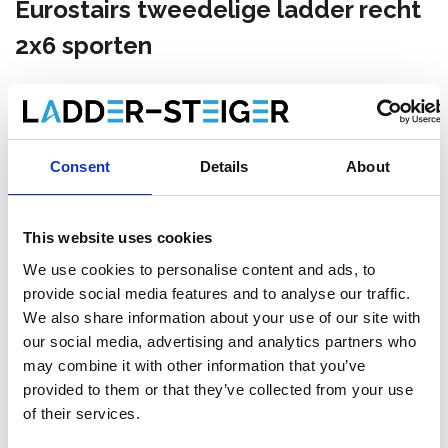
Eurostairs tweedelige ladder recht
2x6 sporten
Maak een keuze:
Eurostairs tweedelige ladder recht 2x6 sporten
Consent
Details
About
€274,00
€286,32
Excl. Btw
€331,54
€346,45
Incl. BTW
This website uses cookies
Gratis verzending binnen 1-3 werkdagen of afhalen in
Maaseik (contacteer onze klantenservice)
We use cookies to personalise content and ads, to
provide social media features and to analyse our traffic.
We also share information about your use of our site with
our social media, advertising and analytics partners who
may combine it with other information that you’ve
Toevoegen aan winkelwagen
provided to them or that they’ve collected from your use
of their services.
Toevoegen aan offerte