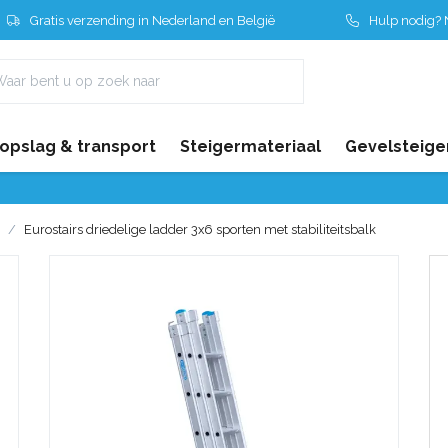
Gratis verzending in Nederland en België
Hulp nodig? N
 opslag & transport
Steigermateriaal
Gevelsteige
Eurostairs driedelige ladder 3x6 sporten met stabiliteitsbalk