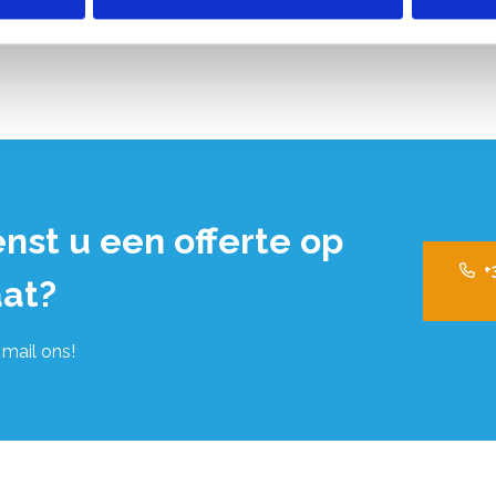
nst u een offerte op
+
at?
 mail ons!