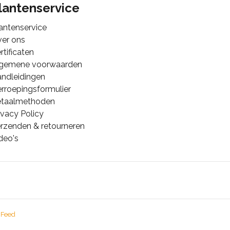
lantenservice
antenservice
er ons
rtificaten
lgemene voorwaarden
ndleidingen
rroepingsformulier
etaalmethoden
ivacy Policy
rzenden & retourneren
deo's
 Feed