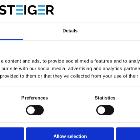
der 3x6 sporten met stabilisatiebalk
is een
professionele aluminium reformladder
die
iedelige ladder
is eenvoudig te gebruiken als
A-stand
Details
 antislip sporten van 40 mm
en een
geïntegreerde
onomische profiel
en het
brede stavlak
zorgen voor extra
e content and ads, to provide social media features and to analy
 our site with our social media, advertising and analytics partn
k.
 provided to them or that they’ve collected from your use of their
Preferences
Statistics
Allow selection