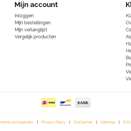
Mijn account
K
Inloggen
Kl
Mijn bestellingen
Ov
Mijn verlanglijst
Ce
Vergelijk producten
A
Ha
He
B
Pr
Ve
Vi
mene voorwaarden
|
Privacy Policy
|
Disclaimer
|
Sitemap
|
RSS