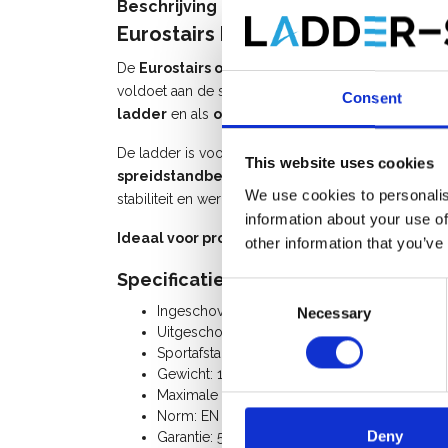
Beschrijving
Eurostairs Maxall omvormbare lad
De
Eurostairs omvormbare ladder 3x6 sporten
voldoet aan de strengste veiligheidseisen. Deze
dr
Consent
ladder
en als
opsteekladder
.
De ladder is voorzien van
antislip doppen
,
brede
This website uses cookies
spreidstandbeveiliging
zonder banden. Het
erg
We use cookies to personalis
stabiliteit en werkcomfort.
information about your use of
Ideaal voor professioneel en intensief gebrui
other information that you’ve
Specificaties:
Consent
Ingeschoven lengte: 1,75 m
Necessary
Selection
Uitgeschoven lengte: 4,25 m
Sportafstand: 25 cm
Gewicht: 13 Kg
Maximale belasting: 150 Kg
Norm: EN 131, Warenwet
Deny
Garantie: 5 jaar