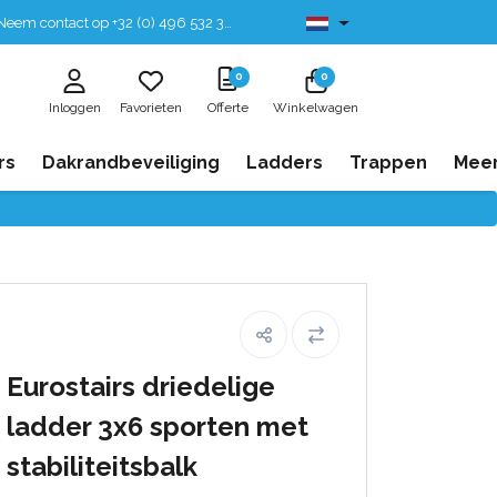
eem contact op +32 (0) 496 532 330
Leverbaar uit voorraad
0
0
Inloggen
Favorieten
Offerte
Winkelwagen
rs
Dakrandbeveiliging
Ladders
Trappen
Mee
Eurostairs driedelige
ladder 3x6 sporten met
stabiliteitsbalk