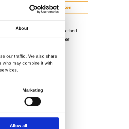
Opslaan in favorieten
About
Gratis verzending in België en Nederland
Snelle service. Uit voorraad leverbaar
Professioneel advies
Klantbeoordeling 9,2/10
se our traffic. We also share
ers who may combine it with
 services.
Marketing
Allow all