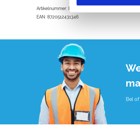
Artikelnummer: ER3x6R
EAN: 8720512431346
We
ma
Bel of