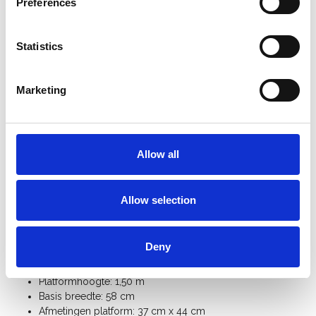
Preferences
Statistics
Product informatie
Vergelijkbare producten
Marketing
Beschrijving
Eurostairs voegtrap stukadoorstrap 6
Allow all
treden
De Eurostairs stuc-trap met 6 treden is een enkele trap met
platform dat tegen de muur steunt. De ideale trap voor
Allow selection
professionele voegers en stukadoors. Uiterst licht en robuust,
optimale stabiliteit.
Deny
Specificaties:
Platformhoogte: 1,50 m
Basis breedte: 58 cm
Afmetingen platform: 37 cm x 44 cm