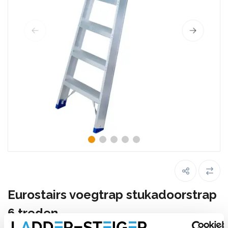
Eurostairs voegtrap stukadoorstrap
6 treden