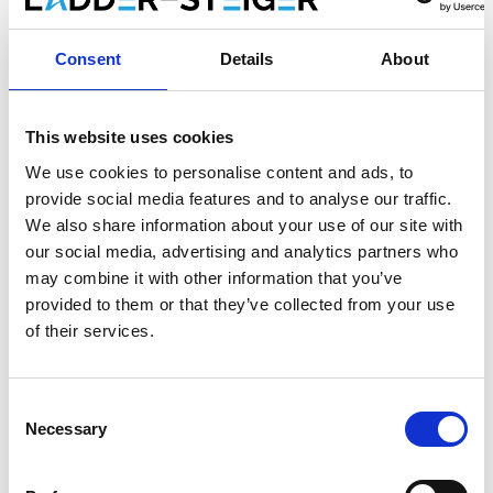
Maak een keuze:
Consent
Details
About
Eurostairs voegtrap stukadoorstrap 6 treden
€189,00
€199,00
Excl. Btw
This website uses cookies
€228,69
€240,79
Incl. BTW
We use cookies to personalise content and ads, to
Gratis verzending binnen 1-3 werkdagen of afhalen in
provide social media features and to analyse our traffic.
Etten-Leur of Maaseik (contacteer onze klantenservice)
We also share information about your use of our site with
our social media, advertising and analytics partners who
may combine it with other information that you’ve
provided to them or that they’ve collected from your use
of their services.
Toevoegen aan winkelwagen
Toevoegen aan offerte
Consent
Necessary
Selection
Opslaan in favorieten