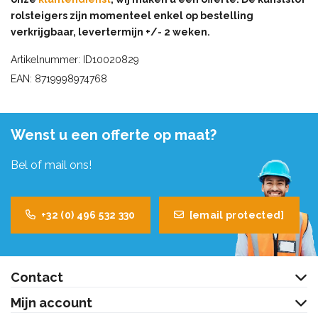
rolsteigers zijn momenteel enkel op bestelling
verkrijgbaar, levertermijn +/- 2 weken.
Artikelnummer: ID10020829
EAN: 8719998974768
Wenst u een offerte op maat?
Bel of mail ons!
+32 (0) 496 532 330
[email protected]
Contact
Mijn account