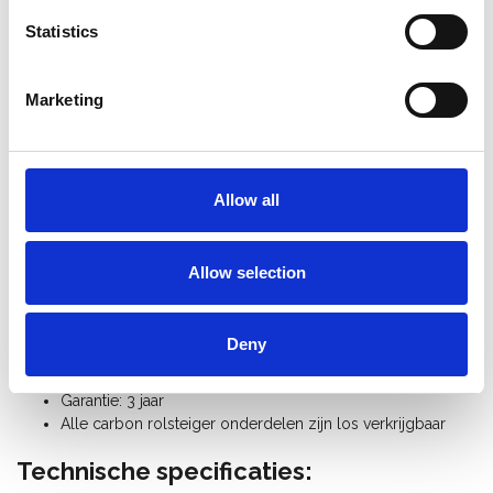
bij explosiegevaar (vooral statische elektriciteit)
Statistics
bij brandgevaar
in de directe nabijheid van hoogspanning
in een schone omgeving (bv. in de
Marketing
levensmiddelenindustrie)
Specificaties:
Afmetingen: breedte 0,75 m x lengte 2,50 m x hoogte 7,20
Allow all
m
Werkhoogte 8,20 m / maximum platformhoogte 6,20 m
De kunststof rolstelling is uitbreidbaar tot werkhoogte
Allow selection
12,00 m
Maximale belasting platform: 226 Kg
Maximale belasting rolsteiger: 725 Kg
Deny
Norm: EN 1004
Steigerklasse III (200 Kg/m²)
Garantie: 3 jaar
Alle carbon rolsteiger onderdelen zijn los verkrijgbaar
Technische specificaties: