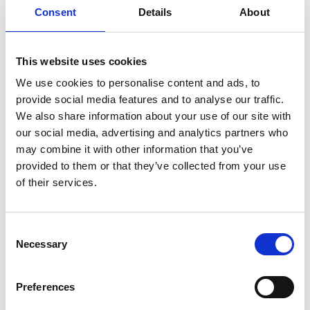
Consent
Details
About
Product informatie
Vergelijkbare producten
This website uses cookies
We use cookies to personalise content and ads, to
Beschrijving
provide social media features and to analyse our traffic.
Rolsteiger van glasvezelversterkte kunststof, speciaal ontworpen
We also share information about your use of our site with
voor de elektrische, chemische industrie en voedingsnijverheid.
our social media, advertising and analytics partners who
De isolerende eigenschappen (zowel thermisch als elektrisch)
may combine it with other information that you’ve
maakt het tot een uitstekend gereedschap voor deze sector.
provided to them or that they’ve collected from your use
of their services.
Het glasvezelversterkte kunststof is uitermate robuust en
resistent tegen elektrolytische corrosie door zouten en/of
beschadigingen door zuren. Daardoor is de Carbon rolsteiger
Consent
niet geleidend, niet oxiderend, niet corrosief en zeer gemakkelijk
Necessary
Selection
schoon te maken.
De Genex Uni-Tec Span 300 kunststof carbon rolsteiger biedt
Preferences
een veilige toegang en werkplek voor werkzaamheden: