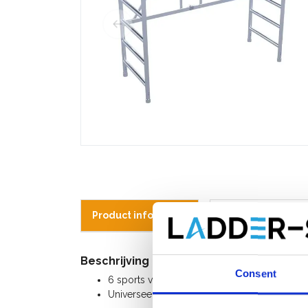
Product informatie
Vergelijkbare pr
Beschrijving
Consent
6 sports vouwunit 75-6 voor kamersteigers 
Universeel uitwisselbaar met andere merken.