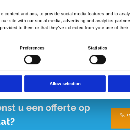
e content and ads, to provide social media features and to analy
 x hoogte 185 cm
 our site with our social media, advertising and analytics partn
 provided to them or that they’ve collected from your use of their
Preferences
Statistics
Allow selection
nst u een offerte op
+
at?