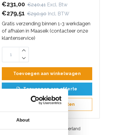
€231,00
€240,41
Excl. Btw
€279,51
€290,90
Incl. BTW
Gratis verzending binnen 1-3 werkdagen
of afhalen in Maaseik (contacteer onze
klantenservice)
Toevoegen aan winkelwagen
Toevoegen aan offerte
Opslaan in favorieten
About
Gratis verzending in België en Nederland