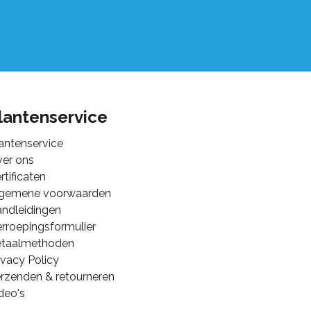
lantenservice
antenservice
er ons
rtificaten
lgemene voorwaarden
ndleidingen
rroepingsformulier
etaalmethoden
ivacy Policy
rzenden & retourneren
deo's