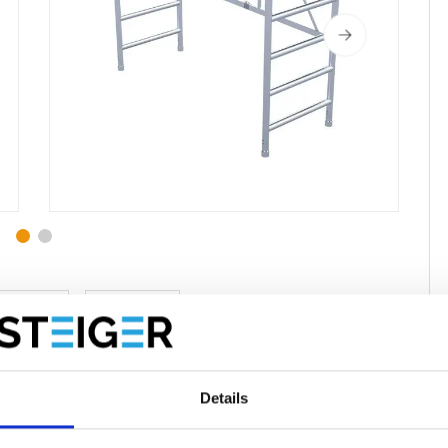
oducten
Reviews
Details
breedte 75 cm.