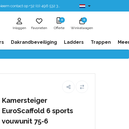
eem contact op +32 (0) 496 532 330
Leverbaar uit voorraad
0
0
Inloggen
Favorieten
Offerte
Winkelwagen
rs
Dakrandbeveiliging
Ladders
Trappen
Mee
Kamersteiger
EuroScaffold 6 sports
vouwunit 75-6