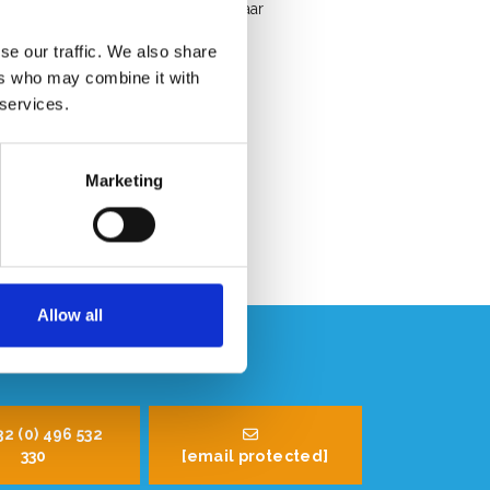
Snelle service. Uit voorraad leverbaar
Professioneel advies
se our traffic. We also share
Klantbeoordeling 9,2/10
ers who may combine it with
 services.
Marketing
Allow all
32 (0) 496 532
330
[email protected]