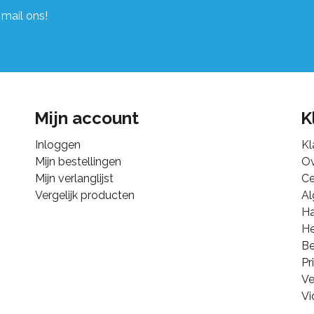
 mail ons!
Mijn account
K
Inloggen
Kl
Mijn bestellingen
Ov
Mijn verlanglijst
Ce
Vergelijk producten
A
Ha
He
B
Pr
Ve
Vi