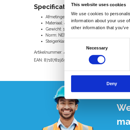
This website uses cookies
Specificaties:
We use cookies to personalis
Afmetingen: lengte 190 cm x breedte 75 cm
information about your use of
Materiaal: aluminium, buisdiameter 50,8 mm
other information that you’ve
Gewicht: 12 Kg
Norm: NEN-EN 1004, EN 1298, TÜV-GS
Consent
Steigerklasse III (200 Kg/m²)
Necessary
Selection
Artikelnummer: 40247
EAN: 8718781565794
Deny
We
ma