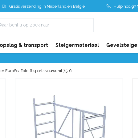
Gratis verzending in Nederland en België
Hulp nodig? N
 opslag & transport
Steigermateriaal
Gevelsteige
er EuroScaffold 6 sports vouwunit 75-6