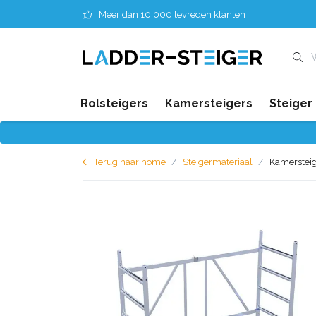
Meer dan 10.000 tevreden klanten
Rolsteigers
Kamersteigers
Steiger
Terug naar home
Steigermateriaal
Kamersteig