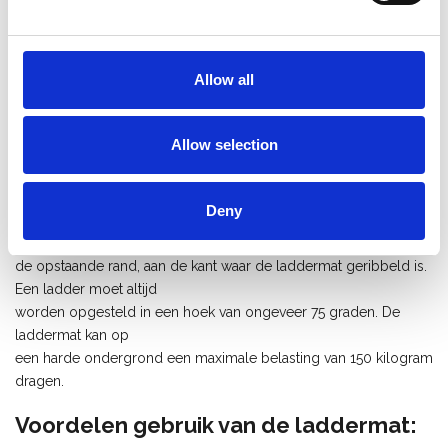
produceren, ontstaat een produkt met een lange levensduur en
is het bestand tegen een
hoge puntbelasting. Tevens is de Laddermat uitgevoerd in zeer
slijtvast rubber
Allow all
met SBR 70 shore. Het produkt is 100% recycleerbaar.
Gebruiksaanwijzing:
Allow selection
Leg de Laddermat op de plek waar uw ladder moet komen te
staan. Zorg ervoor
Deny
dat er onder de mat geen losliggende delen liggen. Plaats uw
ladder met de poten tegen
de opstaande rand, aan de kant waar de laddermat geribbeld is.
Een ladder moet altijd
worden opgesteld in een hoek van ongeveer 75 graden. De
laddermat kan op
een harde ondergrond een maximale belasting van 150 kilogram
dragen.
Voordelen gebruik van de laddermat: