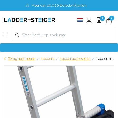
Meer dan 10.000 tevreden klanten
0
0
Terug naar home
Ladders
Ladder accessoires
Laddermat