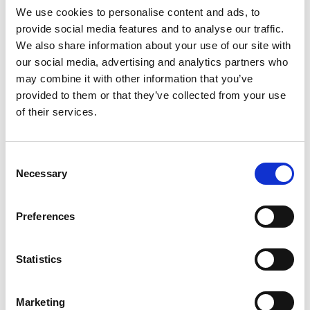
We use cookies to personalise content and ads, to
provide social media features and to analyse our traffic.
We also share information about your use of our site with
Product informatie
Vergelijkbare producten
our social media, advertising and analytics partners who
may combine it with other information that you’ve
provided to them or that they’ve collected from your use
of their services.
Beschrijving
De Laddermat is zo ontworpen dat, bij juist gebruik, de kans dat
uw ladder wegglijdt tot een minimum wordt beperkt.
Consent
Necessary
Een mix van hoogwaardige rubbersoorten, polymeren en
Selection
katalysatoren zorgt voor een
optimale stroefheid. De open structuur geeft een groter
Preferences
contactoppervlak met de
ondergrond, hetgeen een uitmuntende antislip coëfficiënt
garandeert.
Statistics
De Laddermat is door TNO getest.
Door de Laddermat bij hoge druk en temperatuur te
Marketing