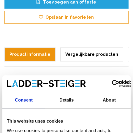
Toevoegen aan offerte
Opslaan in favorieten
Product informatie
Vergelijkbare producten
Beschrijving
Little Giant Altrex Safety Step 3 Treden
met Beugel – Veilig & Professioneel
Consent
Details
About
Werkbordes
De
Little Giant Altrex Safety Step met 3 treden
is een
This website uses cookies
robuuste en veilige werktrap, ideaal voor professioneel gebruik
in magazijnen, werkplaatsen en thuis. Dankzij de flauwe
We use cookies to personalise content and ads, to