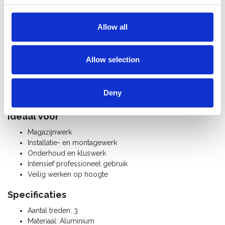
Belangrijkste voordelen
Allow all
Veilig werkbordes met brede antislip treden
Flauwe hellingshoek voor comfortabel en stabiel klimmen
Inklapbare steunbeugel met handig gereedschapsbakje
Allow selection
Lichtgewicht aluminium, sterk en duurzaam
Voorzien van wielen voor eenvoudig verplaatsen
Compact inklapbaar en makkelijk op te bergen
Deny
Met één hand te openen en sluiten
Ideaal voor
Magazijnwerk
Installatie- en montagewerk
Onderhoud en kluswerk
Intensief professioneel gebruik
Veilig werken op hoogte
Specificaties
Aantal treden: 3
Materiaal: Aluminium