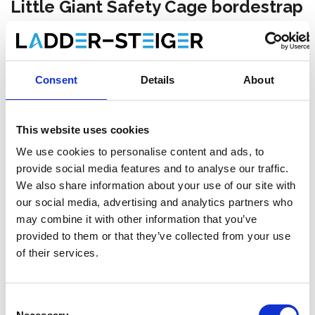
Little Giant Safety Cage bordestrap
GVK 8 treden
Maak een keuze:
Consent
Details
About
Little Giant Safety Cage bordestrap GVK 8 treden
This website uses cookies
€1.119,00
€1.359,00
Excl. Btw
We use cookies to personalise content and ads, to
€1.353,99
€1.644,39
Incl. BTW
provide social media features and to analyse our traffic.
We also share information about your use of our site with
Gratis verzending binnen 1-3 werkdagen. Zelf afhalen is
our social media, advertising and analytics partners who
mogelijk in Zevenaar (NL) of Maaseik (BE)
may combine it with other information that you’ve
provided to them or that they’ve collected from your use
of their services.
Toevoegen aan winkelwagen
Consent