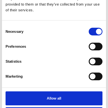
provided to them or that they’ve collected from your use
Opslaan in favorieten
of their services.
Consent
Necessary
Selection
Product informatie
Vergelijkbare producten
Preferences
Beschrijving
Statistics
Skeppshult Apo Jumbo trap 5 treden
inklapbaar
Marketing
Het
Skeppshult Apo werkbordes met 5 treden
is bijzonder
robuust en stabiel. De industriële trap kan eenvoudig worden
ingeklapt, is makkelijk verplaatsbaar en compact te
transporteren. Een stevige handgreep aan één zijde
Allow all
vergemakkelijkt het gebruik. De treden laten vuil en vocht door.
Ze zijn voorzien van een anti-slip structuur voor verbeterde grip.