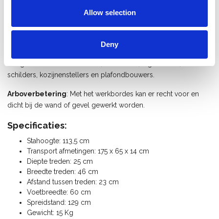
De Apotrap is getest, goedgekeurd en gecertificeerd door het
Allow selection
Technical Research Institute of Sweden (SP) volgens EN 131.
De
Skeppshult Apotrapp met 5 treden
is de ideale
trap voor
Deny
het laden en lossen van vrachtwagens
. Het bordes wordt
o.a. gebruikt door stukadoors, metselaars, tegelzetters,
schilders, kozijnenstellers en plafondbouwers.
Arboverbetering
: Met het werkbordes kan er recht voor en
dicht bij de wand of gevel gewerkt worden.
Specificaties:
Stahoogte: 113,5 cm
Transport afmetingen: 175 x 65 x 14 cm
Diepte treden: 25 cm
Breedte treden: 46 cm
Afstand tussen treden: 23 cm
Voetbreedte: 60 cm
Spreidstand: 129 cm
Gewicht: 15 Kg