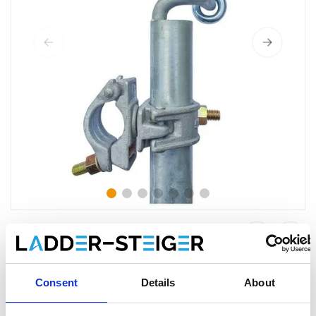
Muuranker - steigerborging
Consent
Details
About
Maak een keuze:
*