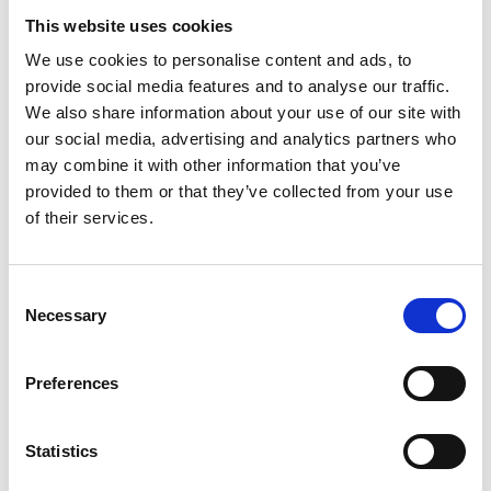
This website uses cookies
€59,00
Excl. Btw
We use cookies to personalise content and ads, to
€71,39
Incl. BTW
provide social media features and to analyse our traffic.
We also share information about your use of our site with
Gratis verzending binnen 1-3 werkdagen of afhalen in
our social media, advertising and analytics partners who
Maaseik (contacteer onze klantenservice)
may combine it with other information that you’ve
provided to them or that they’ve collected from your use
of their services.
Toevoegen aan winkelwagen
Consent
Necessary
Selection
Toevoegen aan offerte
Opslaan in favorieten
Preferences
Statistics