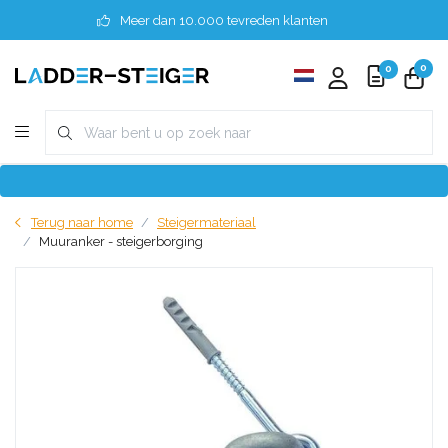
Meer dan 10.000 tevreden klanten
0
0
Terug naar home
Steigermateriaal
Muuranker - steigerborging