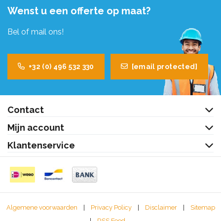
Wenst u een offerte op maat?
Bel of mail ons!
+32 (0) 496 532 330
[email protected]
Contact
Mijn account
Klantenservice
Algemene voorwaarden
|
Privacy Policy
|
Disclaimer
|
Sitemap
|
RSS Feed