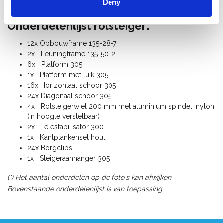
Deny
Alle steigeronderdelen zijn los verkrijgbaar.
Onderdelenlijst rolsteiger:
12x Opbouwframe 135-28-7
2x Leuningframe 135-50-2
6x Platform 305
1x Platform met luik 305
16x Horizontaal schoor 305
24x Diagonaal schoor 305
4x Rolsteigerwiel 200 mm met aluminium spindel, nylon
(in hoogte verstelbaar)
2x Telestabilisator 300
1x Kantplankenset hout
24x Borgclips
1x Steigeraanhanger 305
(*) Het aantal onderdelen op de foto's kan afwijken.
Bovenstaande onderdelenlijst is van toepassing.