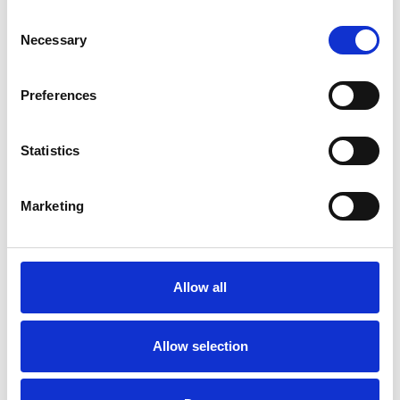
Opslaan in favorieten
Consent
Necessary
Selection
Preferences
Product informatie
Vergelijkbare producten
Statistics
Beschrijving
Marketing
Professionele rolsteiger met
aanhangwagen.
Afmetingen: breedte 1,35 m x lengte 3,05 m
Allow all
Werkhoogte 14,20 m / maximum platformhoogte 12,20 m
Maximale belasting platform: 250 Kg
Maximale belasting rolsteiger: 750 Kg
Allow selection
Norm: NEN-EN 1004, EN 1298, TÜV-GS
Steigerklasse III (200 Kg/m²)
Garantie: 5 jaar