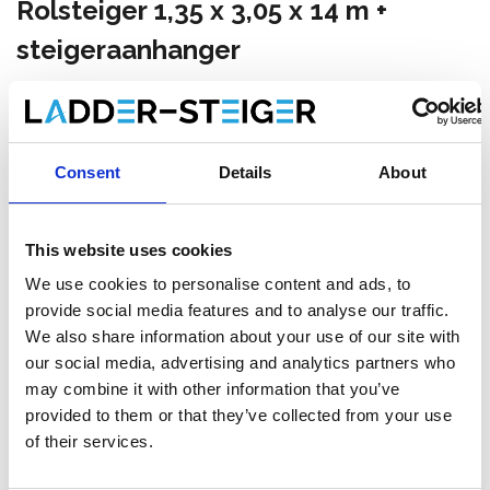
Rolsteiger 1,35 x 3,05 x 14 m +
steigeraanhanger
Maak een keuze:
*
Consent
Details
About
€7.159,00
Excl. Btw
€8.662,39
Incl. BTW
Verzending binnen 1-3 werkdagen of afhalen in Etten-
This website uses cookies
Leur (NL) of Krommenie (NL)
We use cookies to personalise content and ads, to
provide social media features and to analyse our traffic.
We also share information about your use of our site with
our social media, advertising and analytics partners who
may combine it with other information that you’ve
Toevoegen aan winkelwagen
provided to them or that they’ve collected from your use
of their services.
Toevoegen aan offerte