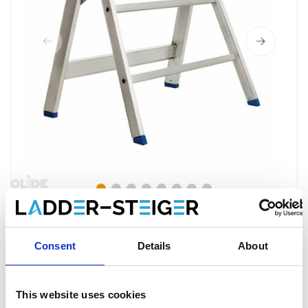
Consent
Details
About
Solide aluminium schraag (2 stuks)
€235,00
Excl. Btw
This website uses cookies
€284,35
Incl. BTW