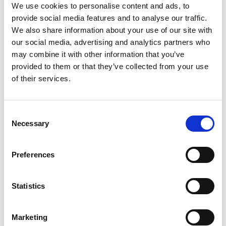
We use cookies to personalise content and ads, to
Gratis verzending binnen 1-3 werkdagen of afhalen in
provide social media features and to analyse our traffic.
Maaseik (contacteer onze klantenservice)
We also share information about your use of our site with
our social media, advertising and analytics partners who
may combine it with other information that you’ve
provided to them or that they’ve collected from your use
of their services.
Toevoegen aan winkelwagen
Toevoegen aan offerte
Consent
Necessary
Selection
Opslaan in favorieten
Preferences
Statistics
Product informatie
Vergelijkbare producten
Marketing