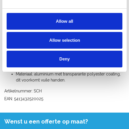
Beschrijving
Solide aluminium werkbank met spreidbeveiliging. Compact,
makkelijk inklapbaar.
Allow all
2 schragen in combinatie met een rolsteiger platform vormen
een ideale werktafel.
Allow selection
Draagvlak: 80 x 830 mm
Hoogte: 785 mm
Deny
Gewicht: 4 kg
Draagvermogen: 200 kg
Materiaal: aluminium met transparante polyester coating,
dit voorkomt vuile handen.
Artikelnummer: SCH
EAN: 5413432520025
Wenst u een offerte op maat?