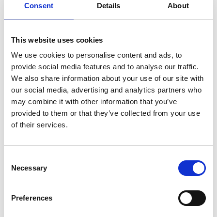
Consent
Details
About
This website uses cookies
Product informatie
Vergelijkbare producten
We use cookies to personalise content and ads, to
provide social media features and to analyse our traffic.
We also share information about your use of our site with
Beschrijving
our social media, advertising and analytics partners who
Solide aluminium glazenwassersladder
may combine it with other information that you’ve
3x12 sporten – veilig en efficiënt werken
provided to them or that they’ve collected from your use
op hoogte
of their services.
De
Solide glazenwassersladder
is speciaal ontwikkeld voor
professioneel en veilig ramen wassen op hoogte. Deze
Consent
aluminium ruitenwasladder
combineert een lichtgewicht
Necessary
Selection
constructie met maximale stabiliteit en is daardoor ideaal voor
professionele ruitenwassers
, schoonmaakbedrijven én
veeleisende doe-het-zelvers.
Preferences
De ladder is vervaardigd uit
hoogwaardig aluminium
en