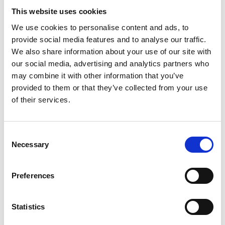
This website uses cookies
We use cookies to personalise content and ads, to
provide social media features and to analyse our traffic.
We also share information about your use of our site with
Product informatie
Vergelijkbare producten
our social media, advertising and analytics partners who
may combine it with other information that you’ve
provided to them or that they’ve collected from your use
Beschrijving
of their services.
Solide opsteekladder 2x18 sporten – type
C
Consent
De
Solide schuifladder 2x18 sporten
is een robuuste en
Necessary
Selection
veelzijdige
professionele industriële ladder
, ontworpen
voor intensief gebruik door vakmensen. Dankzij de
Preferences
stabilisatiebalk
, het
brede sportoppervlak
en de
horizontale stand van de sporten
biedt deze ladder
optimaal werkcomfort en veiligheid.
Statistics
Deze
tweedelige ladder
is volledig
uitschuifbaar
, waardoor