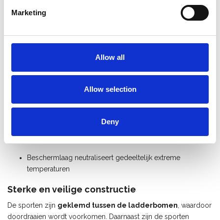
hij geschikt is voor uiteenlopende werkzaamheden op hoogte.
Marketing
De ladder is uitgerust met
nylon gevelrollen
.
Polyester coating – duurzaam en
gebruiksvriendelijk
Allow all
De
Solide aluminium ladder 2x18 sporten
is voorzien van
een
hoogwaardige polyester coating
, wat zorgt voor
meerdere praktische voordelen:
Allow selection
Blijft langer mooi en behoudt een professionele uitstraling
Deny
Geen zwarte handen of kleding door onbehandeld
aluminium
Beschermlaag neutraliseert gedeeltelijk extreme
temperaturen
Sterke en veilige constructie
De sporten zijn
geklemd tussen de ladderbomen
, waardoor
doordraaien wordt voorkomen. Daarnaast zijn de sporten