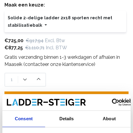
Maak een keuze:
Solide 2-delige ladder 2x18 sporten recht met
stabilisatiebalk
€725,00
€917,94
Excl. Btw
€877,25
€1.110,71
Incl. BTW
Gratis verzending binnen 1-3 werkdagen of afhalen in
Maaseik (contacteer onze klantenservice)
Toevoegen aan winkelwagen
Toevoegen aan offerte
Consent
Details
About
Opslaan in favorieten