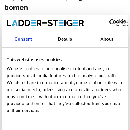
bomen
Maak een keuze:
Staltor kunststof glasvezel ladder 2x7 sporten met
Consent
Details
About
opengaande bomen
€694,00
Excl. Btw
This website uses cookies
€839,74
Incl. BTW
We use cookies to personalise content and ads, to
Op voorraad bij onze leverancier, levertermijn 1-2 weken.
provide social media features and to analyse our traffic.
Gratis verzending
We also share information about your use of our site with
our social media, advertising and analytics partners who
may combine it with other information that you’ve
provided to them or that they’ve collected from your use
of their services.
Toevoegen aan winkelwagen
Toevoegen aan offerte