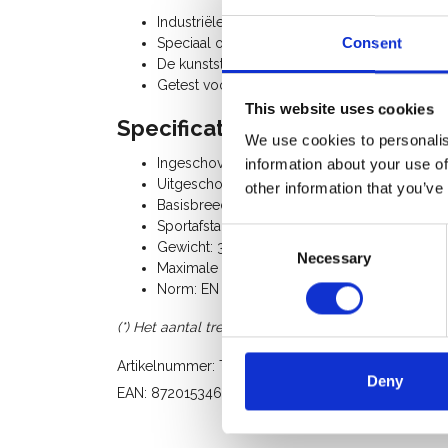
Industriële kunststof reformladder, kan gebru
Speciaal ontworpen voor de elektrische, che
Consent
De kunststof glasvezel ladder is voorzien va
Getest voor een gebruik bij 30.000 Volt.
This website uses cookies
Specificaties:
We use cookies to personalis
Ingeschoven lengte: 3,22 m
information about your use of
Uitgeschoven lengte: 7,22 m
other information that you’ve
Basisbreedte: 93 cm
Sportafstand: 25 cm
Consent
Gewicht: 33 Kg
Necessary
Selection
Maximale belasting: 150 Kg
Norm: EN 131 - EN 61478 (30 kV)
(*) Het aantal treden op de afbeelding kan afwijken 
Artikelnummer: T3G12 OB
Deny
EAN: 8720153466561