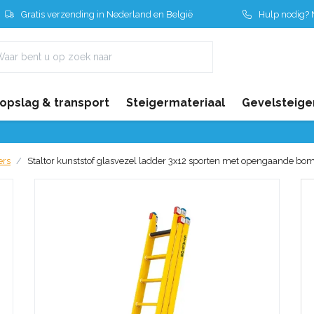
Gratis verzending in Nederland en België
Hulp nodig? N
 opslag & transport
Steigermateriaal
Gevelsteige
ers
Staltor kunststof glasvezel ladder 3x12 sporten met opengaande bo