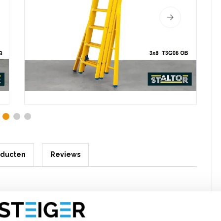
oducten
Reviews
 sporten met verbrede basis opengaande