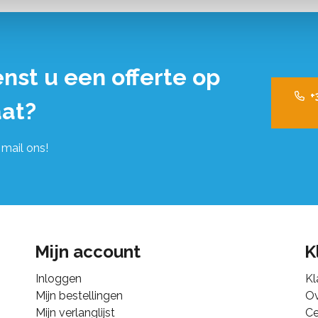
nst u een offerte op
+
at?
 mail ons!
Mijn account
K
Inloggen
Kl
Mijn bestellingen
Ov
Mijn verlanglijst
Ce