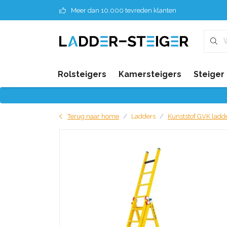
Meer dan 10.000 tevreden klanten
Rolsteigers
Kamersteigers
Steiger
Terug naar home
Ladders
Kunststof GVK ladd