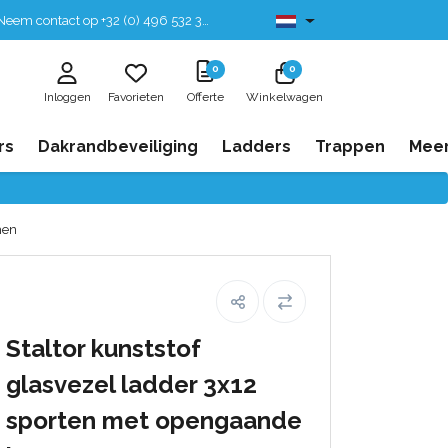
eem contact op +32 (0) 496 532 330
Leverbaar uit voorraad
0
0
Inloggen
Favorieten
Offerte
Winkelwagen
rs
Dakrandbeveiliging
Ladders
Trappen
Mee
men
Staltor kunststof
glasvezel ladder 3x12
sporten met opengaande