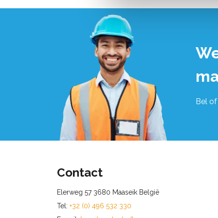
We
ma
Bel of
Contact
Elerweg 57 3680 Maaseik België
Tel:
+32 (0) 496 532 330