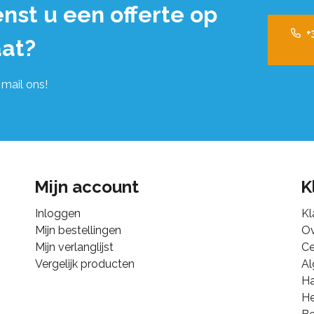
nst u een offerte op
+
at?
 mail ons!
Mijn account
K
Inloggen
Kl
Mijn bestellingen
Ov
Mijn verlanglijst
Ce
Vergelijk producten
A
Ha
He