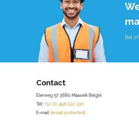
We
ma
Bel of
Contact
Elerweg 57 3680 Maaseik België
Tel:
+32 (0) 496 532 330
E-mail:
[email protected]