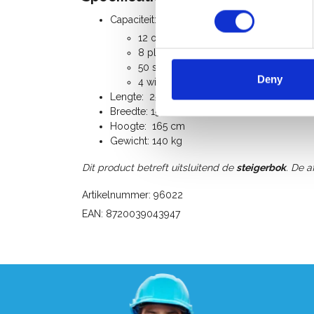
Capaciteit:
12 opbouwframes
8 platformen
50 schoren
Deny
4 wielen
Lengte: 250 cm
Breedte: 155 cm
Hoogte: 165 cm
Gewicht: 140 kg
Dit product betreft uitsluitend de
steigerbok
. De 
Artikelnummer: 96022
EAN: 8720039043947