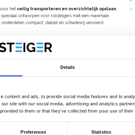
 voor het
veilig transporteren en overzichtelijk opslaan
s speciaal ontworpen voor rolsteigers met een maximale
e onderdelen compact, stabiel en schadevrij vervoerd
tijd direct zicht op uw complete rolsteiger. Dit maakt deze
e efficiënt willen werken en tijd willen besparen op de werf.
?
Details
r maximale efficiëntie en veiligheid:
khoogte
ijdens transport
n
e content and ads, to provide social media features and to analy
iger compleet is
 our site with our social media, advertising and analytics partn
er laden en lossen
 provided to them or that they’ve collected from your use of their
- als breedterichting
bovenop de bok
Preferences
Statistics