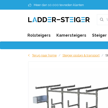
Meer dan 10.000 tevreden klanten
Rolsteigers
Kamersteigers
Steiger
Terug naar home
Steiger opslag & transport
S