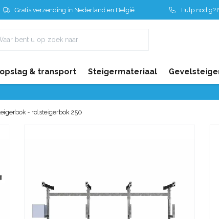
Gratis verzending in Nederland en België
Hulp nodig? N
 opslag & transport
Steigermateriaal
Gevelsteige
teigerbok - rolsteigerbok 250