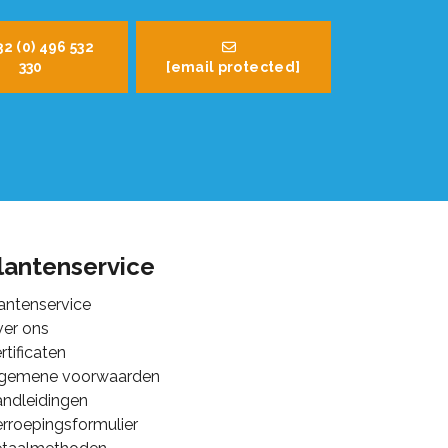
32 (0) 496 532
330
[email protected]
lantenservice
antenservice
er ons
rtificaten
lgemene voorwaarden
ndleidingen
rroepingsformulier