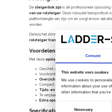
De
steigerbok 250
is dé professionele oplossing
van uw rolsteiger
. Deze robuuste transportbok i
platformlengte van 250 cm en zorgt ervoor dat all
worden.
Dankzij het slimme en praktische ontwerp heeft u al
rolsteiger transportbok
ideaal voor vakmensen di
Voordelen van de steigerbok 250
Consent
Met deze
opslagbok voor rolsteigers
kiest u voo
Geschikt voor rolsteigers tot
14 meter wer
This website uses cookies
Voorkomt
schade aan
steigermateriaal
t
Overzichtelijke opslag
van alle onderdele
We use cookies to personalis
Compact systeem: direct zichtbaar of uw ste
information about your use of
Tijds- en kostenbesparend
door in één ke
other information that you’ve
Te verplaatsen met
heftruck
in zowel lengte
Extra opslagplaats
: ruimte voor ladders 
Consent
Necessary
Selection
Specificaties