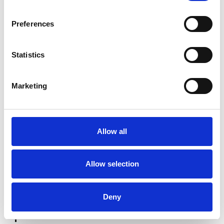
Preferences
Product informatie
Vergelijkbare producten
Statistics
Beschrijving
Marketing
Telesteps Ecoline telescoopladder, gemaakt van geanodiseerd
aluminium met glasvezelversterkte kunststof fittingen.
Makkelijk in- en uit te schuiven door middel van twee knoppen.
Allow all
Zeer compact en makkelijk mee te nemen, past in iedere auto.
Voor particulier gebruik en doe-het-zelvers.
Allow selection
Ladder met stabilisatiebalk conform aan de nieuwe 2019-
normen EN131-6.
Deny
Specificaties: