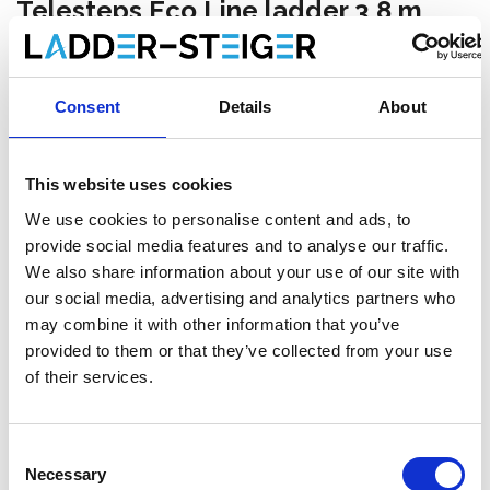
Telesteps Eco Line ladder 3,8 m
met stabilisatie balk
€272,00
€298,00
Excl. Btw
Consent
Details
About
€329,12
€360,58
Incl. BTW
Gratis verzending binnen 1-3 werkdagen of afhalen in
Veghel, Drachten of Maaseik (contacteer onze
This website uses cookies
klantenservice)
We use cookies to personalise content and ads, to
provide social media features and to analyse our traffic.
We also share information about your use of our site with
our social media, advertising and analytics partners who
may combine it with other information that you’ve
Toevoegen aan winkelwagen
provided to them or that they’ve collected from your use
of their services.
Toevoegen aan offerte
Opslaan in favorieten
Consent
Necessary
Selection