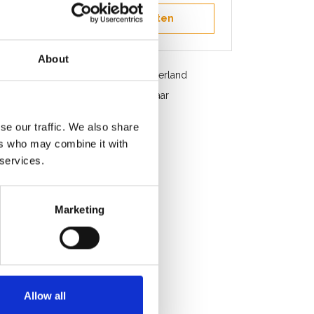
Opslaan in favorieten
About
Gratis verzending in België en Nederland
Snelle service. Uit voorraad leverbaar
Professioneel advies
se our traffic. We also share
Klantbeoordeling 9,2/10
ers who may combine it with
 services.
Marketing
Allow all