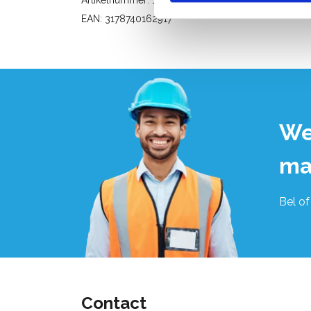
EAN: 3178740162917
We
ma
Bel of
Contact