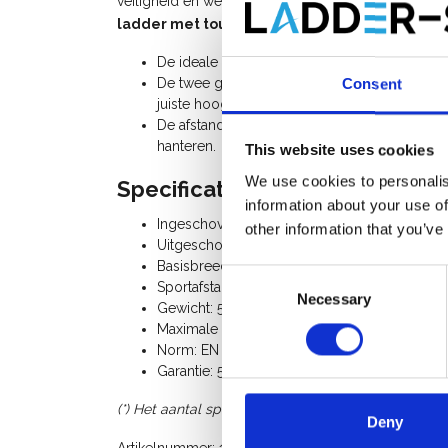
veiligheid en weerstand. De ladder voldoet aan d
ladder met touw 3x18 sporten
heeft het NF-labe
De ideale ladder voor het uitvoeren van wer
De twee geëxtrudeerde aluminium rockers gev
Consent
juiste hoogte te bereiken.
De afstand tussen de sporten bedraagt 280 
hanteren.
This website uses cookies
We use cookies to personalis
Specificaties:
information about your use of
Ingeschoven lengte: 5,23 m
other information that you’ve
Uitgeschoven lengte: 13,07 m
Basisbreedte: 53 - 133 cm
Consent
Sportafstand: 28 cm
Necessary
Selection
Gewicht: 53,5 Kg
Maximale belasting: 150 Kg
Norm: EN 131, decreet 96333, professionele k
Garantie: 5 jaar
(*) Het aantal sporten op de afbeelding kan afwijken
Deny
Artikelnummer: 1202433318