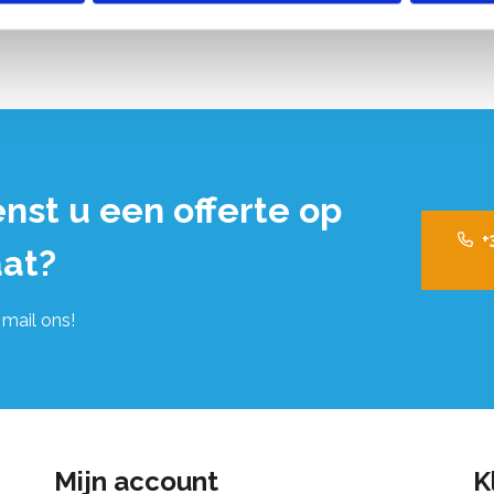
nst u een offerte op
+
at?
 mail ons!
Mijn account
K