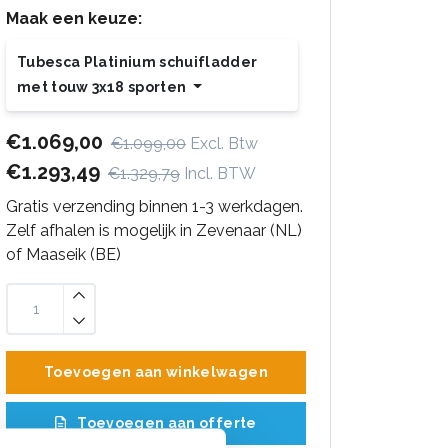
Maak een keuze:
Tubesca Platinium schuifladder
met touw 3x18 sporten
€1.069,00
€1.099,00
Excl. Btw
€1.293,49
€1.329,79
Incl. BTW
Gratis verzending binnen 1-3 werkdagen.
Zelf afhalen is mogelijk in Zevenaar (NL)
of Maaseik (BE)
Toevoegen aan winkelwagen
Toevoegen aan offerte