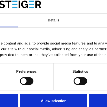
e norm EN 131 en decreet 96333. De
Tubesca Platinium
l.
ken op grote hoogtes.
en dit model een grote precisie om in alle veiligheid de
Details
mm en maakt deze touwladder licht en gemakkelijk te
e content and ads, to provide social media features and to analy
 our site with our social media, advertising and analytics partn
 provided to them or that they’ve collected from your use of their
Preferences
Statistics
waliteit
 van dit artikel.
Allow selection