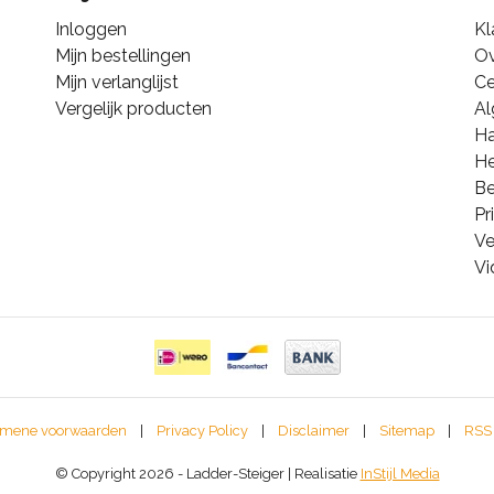
Inloggen
Kl
Mijn bestellingen
Ov
Mijn verlanglijst
Ce
Vergelijk producten
A
Ha
He
B
Pr
Ve
Vi
mene voorwaarden
|
Privacy Policy
|
Disclaimer
|
Sitemap
|
RSS
© Copyright 2026 - Ladder-Steiger | Realisatie
InStijl Media