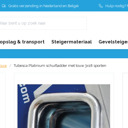
Gratis verzending in Nederland en België
Hulp nodig? N
 opslag & transport
Steigermateriaal
Gevelsteige
touw
Tubesca Platinium schuifladder met touw 3x18 sporten