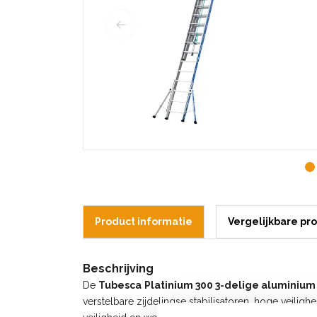
Product informatie
Vergelijkbare pr
Beschrijving
De
Tubesca
Platinium 300 3-delige aluminiu
verstelbare zijdelingse stabilisatoren, hoge veili