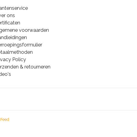
antenservice
er ons
rtificaten
lgemene voorwaarden
ndleidingen
rroepingsformulier
etaalmethoden
ivacy Policy
rzenden & retourneren
deo's
 Feed