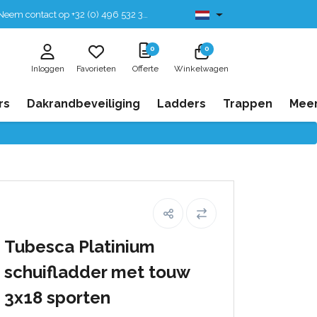
eem contact op +32 (0) 496 532 330
Leverbaar uit voorraad
0
0
Inloggen
Favorieten
Offerte
Winkelwagen
rs
Dakrandbeveiliging
Ladders
Trappen
Mee
Tubesca Platinium
schuifladder met touw
3x18 sporten