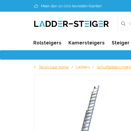
Meer dan 10.000 tevreden klanten
Rolsteigers
Kamersteigers
Steiger
Terug naar home
Ladders
Schuifladders met 