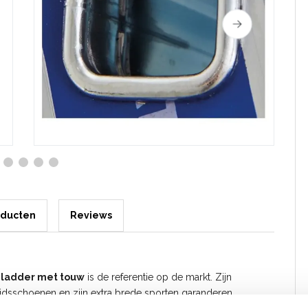
oducten
Reviews
m ladder met touw
is de referentie op de markt. Zijn
gheidsschoenen en zijn extra brede sporten garanderen