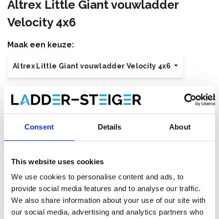
Altrex Little Giant vouwladder
Velocity 4x6
Maak een keuze:
Altrex Little Giant vouwladder Velocity 4x6
€423,00
€446,00
Excl. Btw
€511,83
€539,66
Incl. BTW
Gratis verzending binnen 1-3 werkdagen. Zelf afhalen is
Consent
Details
About
mogelijk in Zevenaar (NL) of Maaseik (BE)
This website uses cookies
We use cookies to personalise content and ads, to
Toevoegen aan winkelwagen
provide social media features and to analyse our traffic.
We also share information about your use of our site with
Toevoegen aan offerte
our social media, advertising and analytics partners who