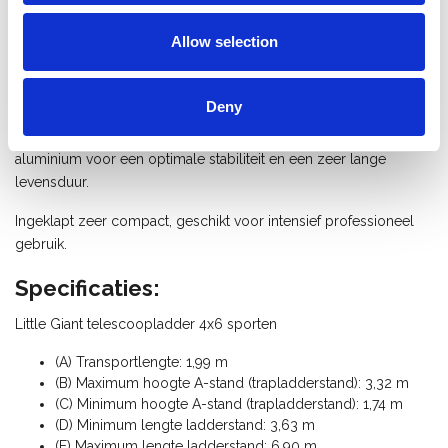
Giant ladder kun je elke professionele klus aan.
Allow selection
Op de horizontale sporten met antislip profiel werk je
comfortabel. Met de uitgebogen bomen sta je altijd stevig en
stabiel. Bovendien borgt het zelfblokkerend scharnier de
Deny
vouwladder in elke positie. Veiligheid gegarandeerd dus! De
scharnieren zijn vervaardigd uit een combinatie van RVS en
aluminium voor een optimale stabiliteit en een zeer lange
levensduur.
Ingeklapt zeer compact, geschikt voor intensief professioneel
gebruik.
Specificaties:
Little Giant telescoopladder 4x6 sporten
(A) Transportlengte: 1,99 m
(B) Maximum hoogte A-stand (trapladderstand): 3,32 m
(C) Minimum hoogte A-stand (trapladderstand): 1,74 m
(D) Minimum lengte ladderstand: 3,63 m
(E) Maximum lengte ladderstand: 6,90 m