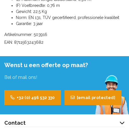
(F) Voetbreedte: 0,76 m
Gewicht: 22,5 Kg
Norm: EN 131, TÜV gecertifieerd, professionele kwaliteit
Garantie: 3 jaar
Artikelnummer: 503916
EAN: 8711563243682
Wenst u een offerte op maat?
Bel of mail ons!
+32 (0) 496 532 330
[email protected]
Contact