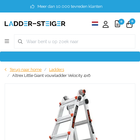
Meer dan 10.000 tevreden klanten
0
0
Terug naar home
Ladders
Altrex Little Giant vouwladder Velocity 4x6