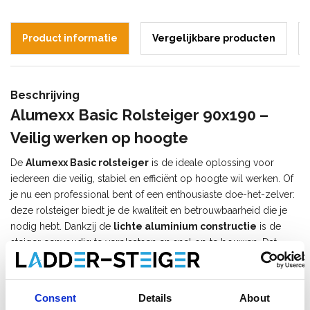
Product informatie
Vergelijkbare producten
Beschrijving
Alumexx Basic Rolsteiger 90x190 –
Veilig werken op hoogte
De
Alumexx Basic rolsteiger
is de ideale oplossing voor
iedereen die veilig, stabiel en efficiënt op hoogte wil werken. Of
je nu een professional bent of een enthousiaste doe-het-zelver:
deze rolsteiger biedt je de kwaliteit en betrouwbaarheid die je
nodig hebt. Dankzij de
lichte aluminium constructie
is de
steiger eenvoudig te verplaatsen en snel op te bouwen. Dat
maakt hem geschikt voor zowel binnen- als buitengebruik.
De onderdelen van deze ALX-rolsteiger voldoen aan de
Consent
Details
About
hoogste eisen en zijn TUV-gecertificeerd. Deze vereenvoudigde