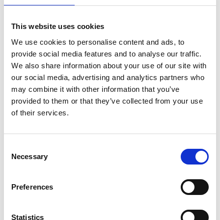
opstelling voldoet echter niet volledig aan de strikte
professionele norm EN1004. Indien nodig, kunt u bij ons extra
This website uses cookies
steigeronderdelen
bestellen om te voldoen aan de EN1004-
norm.
We use cookies to personalise content and ads, to
provide social media features and to analyse our traffic.
Specificaties:
We also share information about your use of our site with
our social media, advertising and analytics partners who
Steigerbreedte: 0,90 m
Steigerlengte: 1,90 m
may combine it with other information that you’ve
Werkhoogte: 4,20 m
provided to them or that they’ve collected from your use
Platformhoogte: 2,20 m
of their services.
Totale hoogte rolsteiger: 3,20 m
Maximale belasting per platform: 250 Kg
Maximale belasting rolsteiger: 750 Kg
Consent
Gewicht rolsteiger: Kg
Necessary
Selection
Normering: TÜV-GS
Steigerklasse III (200 Kg/m²)
Garantie: 5 jaar
Preferences
Onderdelenlijst:
Statistics
2x Alumexx opbouwframe 90-7