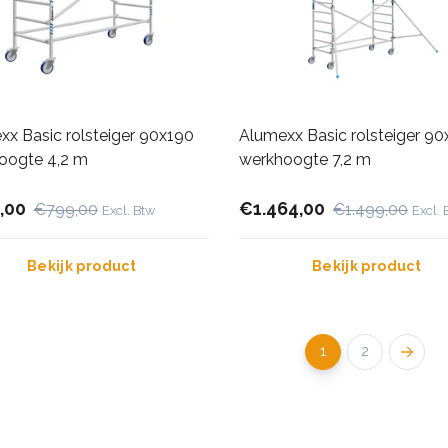
xx Basic rolsteiger 90x190
Alumexx Basic rolsteiger 9
oogte 4,2 m
werkhoogte 7,2 m
,00
€1.464,00
€799,00
€1.499,00
Excl. Btw
Excl. 
Bekijk product
Bekijk product
1
2