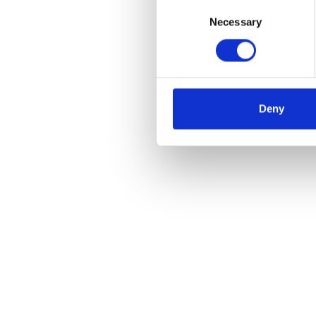
Consent
Necessary
Selection
Alume
werkh
€1.0
Deny