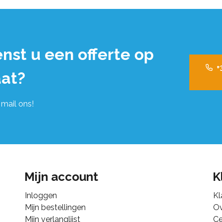
nst u een offerte op
+
at?
 mail ons!
Mijn account
K
Inloggen
Kl
Mijn bestellingen
Ov
Mijn verlanglijst
Ce