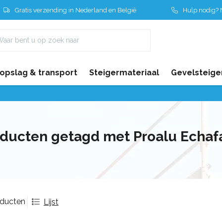
Gratis verzending in Nederland en België
Hulp nodig? N
 opslag & transport
Steigermateriaal
Gevelsteige
ducten getagd met Proalu Echa
oducten
Lijst