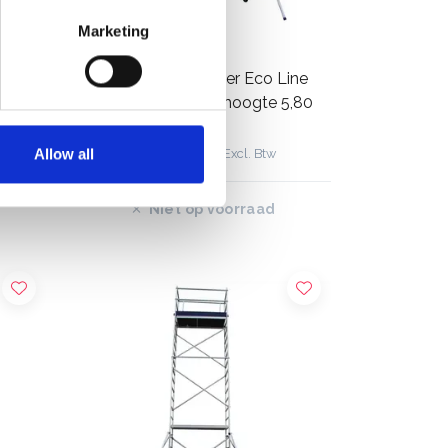
Marketing
ger
Alumexx kamersteiger Eco Line
module A+B+C werkhoogte 5,80
m
€867,00
€994,79
Allow all
Excl. Btw
Niet op voorraad