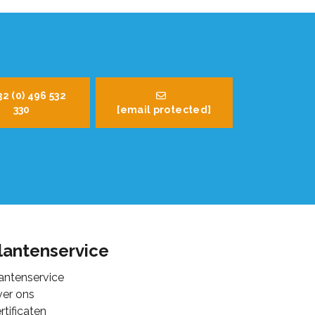
32 (0) 496 532
330
[email protected]
lantenservice
antenservice
er ons
rtificaten