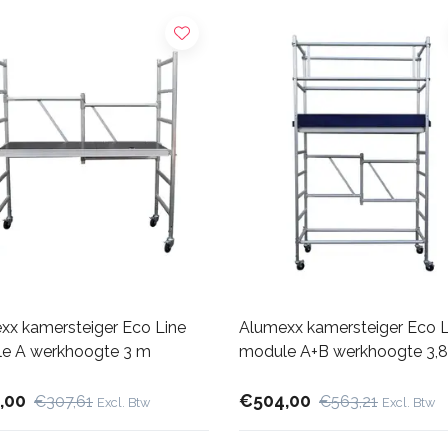
xx kamersteiger Eco Line
Alumexx kamersteiger Eco L
e A werkhoogte 3 m
module A+B werkhoogte 3,
,00
€504,00
€307,61
€563,21
Excl. Btw
Excl. Btw