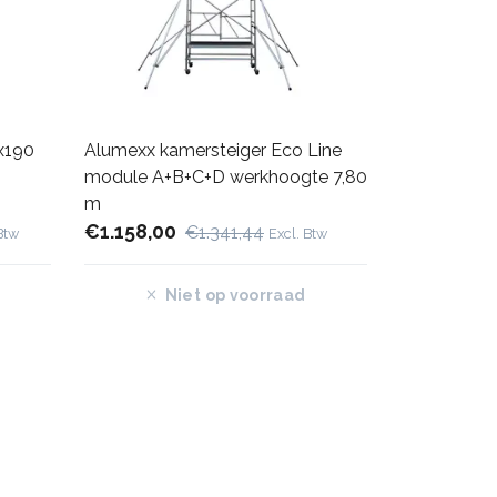
0x190
Alumexx kamersteiger Eco Line
module A+B+C+D werkhoogte 7,80
m
€1.158,00
€1.341,44
Btw
Excl. Btw
Niet op voorraad