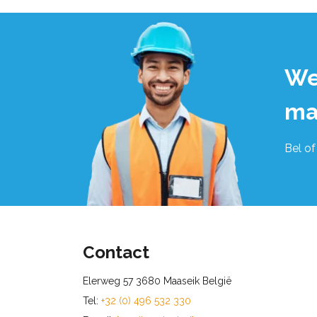
We
ma
Bel of
Contact
Elerweg 57 3680 Maaseik België
Tel:
+32 (0) 496 532 330