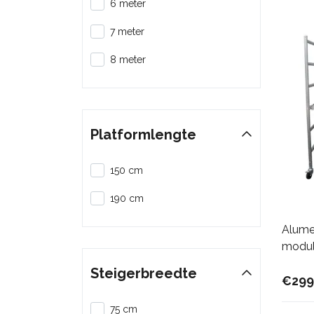
6 meter
7 meter
8 meter
Platformlengte
150 cm
190 cm
Alume
modul
Steigerbreedte
€299
75 cm