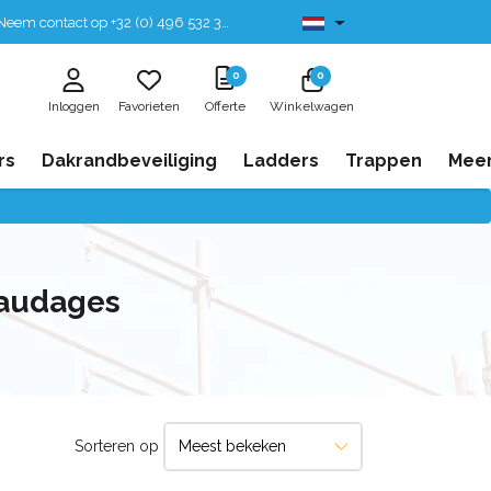
eem contact op +32 (0) 496 532 330
Leverbaar uit voorraad
0
0
Inloggen
Favorieten
Offerte
Winkelwagen
rs
Dakrandbeveiliging
Ladders
Trappen
Mee
faudages
Sorteren op