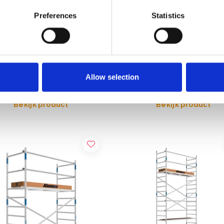
Preferences
Statistics
xx Basic rolsteiger 90x190
Alumexx Eco Line kamerstei
oogte 5,2 m
module D
22,00
€381,00
€1.069,00
€417,24
Allow selection
Excl. Btw
Excl. Btw
Bekijk product
Bekijk product