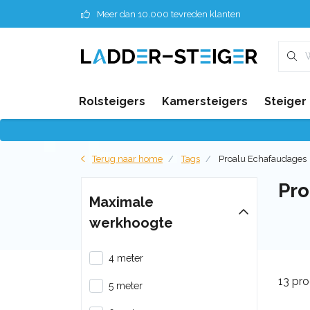
Meer dan 10.000 tevreden klanten
Rolsteigers
Kamersteigers
Steiger
Terug naar home
Tags
Proalu Echafaudages
Pro
Maximale
werkhoogte
4 meter
13 pr
5 meter