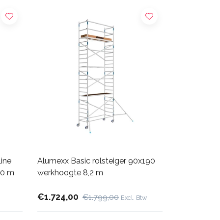
ine
Alumexx Basic rolsteiger 90x190
80 m
werkhoogte 8,2 m
€1.724,00
€1.799,00
Excl. Btw