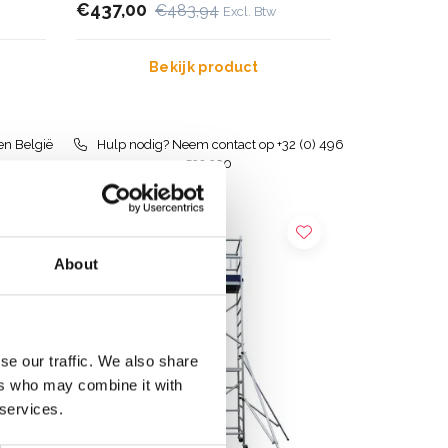
€437,00
€483,94
Excl. Btw
Bekijk product
en België
Hulp nodig? Neem contact op +32 (0) 496
532 330
About
se our traffic. We also share
ers who may combine it with
 services.